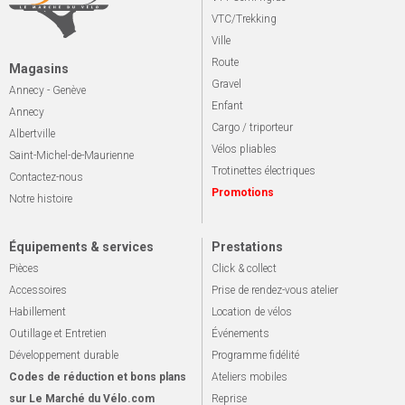
VTC/Trekking
Ville
Route
Magasins
Gravel
Annecy - Genève
Enfant
Annecy
Cargo / triporteur
Albertville
Vélos pliables
Saint-Michel-de-Maurienne
Trotinettes électriques
Contactez-nous
Promotions
Notre histoire
Équipements & services
Prestations
Pièces
Click & collect
Accessoires
Prise de rendez-vous atelier
Habillement
Location de vélos
Outillage et Entretien
Événements
Développement durable
Programme fidélité
Codes de réduction et bons plans
Ateliers mobiles
sur Le Marché du Vélo.com
Reprise