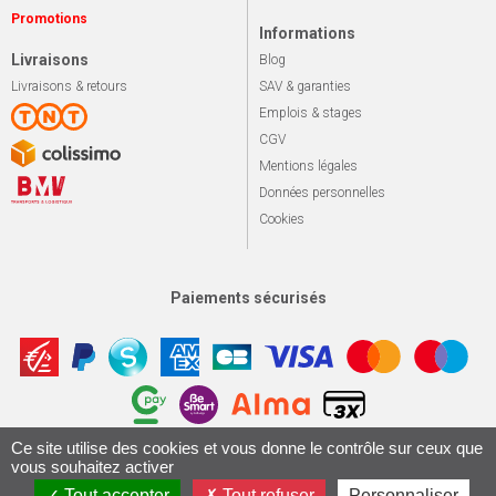
Promotions
Informations
Livraisons
Blog
Livraisons & retours
SAV & garanties
Emplois & stages
CGV
Mentions légales
Données personnelles
Cookies
Paiements sécurisés
Ce site utilise des cookies et vous donne le contrôle sur ceux que
Apotekisto, sol
© 2026 Le marché du vélo
Tous droits réservés.
vous souhaitez activer
Conception & Réalisation 161.io
Tout accepter
Tout refuser
Personnaliser