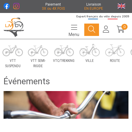
Paiement
Livraison
3X ou 4X FOIS
EN EUROPE
Expert français du vélo depuis 2009
0
Menu
Le Marché du Vélo Votre distributeurs de vélo
VTT
VTT SEMI-
VTC/TREKKING
VILLE
ROUTE
SUSPENDU
RIGIDE
Événements