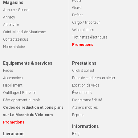
Route
Magasins
Gravel
Annecy - Genève
Enfant
Annecy
Cargo / triporteur
Albertville
Vélos pliables
Saint-Michel-de-Maurienne
Trotinettes électriques
Contactez-nous
Promotions
Notre histoire
Équipements & services
Prestations
Pièces
Click & collect
Accessoires
Prise de rendez-vous atelier
Habillement
Location de vélos
Outillage et Entretien
Événements
Développement durable
Programme fidélité
Codes de réduction et bons plans
Ateliers mobiles
sur Le Marché du Vélo.com
Reprise
Promotions
Informations
Livraisons
Blog