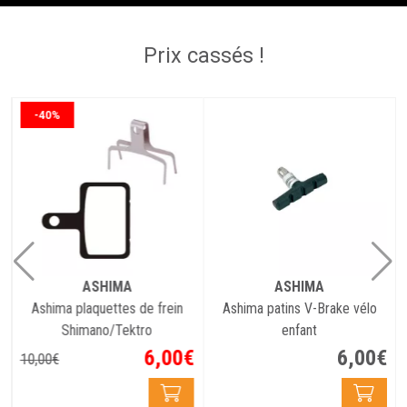
Prix cassés !
-40%
ASHIMA
ASHIMA
e
Ashima plaquettes de frein
Ashima patins V-Brake vélo
Shimano/Tektro
enfant
€
6
,
00
€
6
,
00
€
10
,
00
€