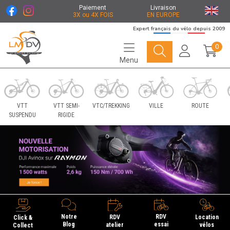
Paiement
Livraison
3X ou 4X FOIS
EN EUROPE
Expert français du vélo depuis 2009
0
Menu
Le Marché du Vélo Votre distributeurs de vélo
VTT
VTT SEMI-
VTC/TREKKING
VILLE
ROUTE
SUSPENDU
RIGIDE
Notre
RDV
Location
RDV
Click &
Blog
essai
vélos
atelier
Collect