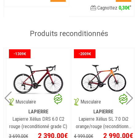
*
Cagnottez
0
,
30
€
Produits reconditionnés
-1309€
-2009€
Musculaire
Musculaire
LAPIERRE
LAPIERRE
Lapierre Xélius DRS 6.0 C2
Lapierre Xélius SL 7.0 Di2
rouge (reconditionné grade C)
orange/rouge (reconditionné
grade A)
€
2 390
,
00
€
2 990
,
00
€
3 699
,
00
€
4 999
,
00
€