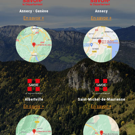
Annecy - Genève
Annecy
En savoir +
En savoir +
Albertville
Saint-Michel-de-Maurienne
En savoir +
En savoir +