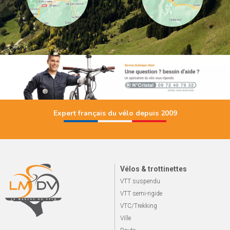
Expert français du vélo depuis 2009
Vélos & trottinettes
VTT suspendu
VTT semi-rigide
VTC/Trekking
Ville