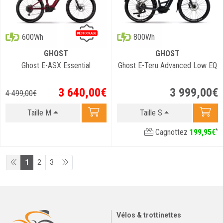
600Wh
800Wh
GHOST
GHOST
Ghost E-ASX Essential
Ghost E-Teru Advanced Low EQ
3 640
,
00
€
3 999
,
00
€
4 499
,
00
€
Taille M
Taille S
*
Cagnottez
199
,
95
€
1
2
3
Vélos & trottinettes