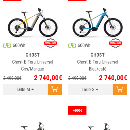
600Wh
600Wh
GHOST
GHOST
Ghost E-Teru Universal
Ghost E-Teru Universal
Gris/Mangue
Bleu/café
2 740
,
00
€
2 740
,
00
€
3 499
,
00
€
3 499
,
00
€
Taille M
Taille S
-400€