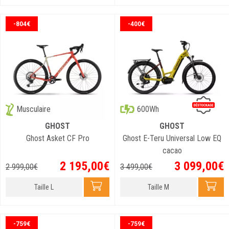
-804€
-400€
600Wh
Musculaire
GHOST
GHOST
Ghost Asket CF Pro
Ghost E-Teru Universal Low EQ
cacao
2 195
,
00
€
3 099
,
00
€
2 999
,
00
€
3 499
,
00
€
Taille L
Taille M
-759€
-759€