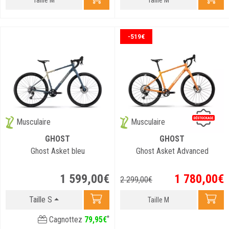
-519€
Musculaire
Musculaire
GHOST
GHOST
Ghost Asket bleu
Ghost Asket Advanced
1 599
,
00
€
1 780
,
00
€
2 299
,
00
€
Taille S
Taille M
*
Cagnottez
79
,
95
€