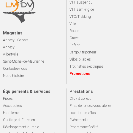
VTT suspendu
VTT semi-rigide
VTC/Trekking
Ville
Route
Magasins
Gravel
Annecy - Genève
Enfant
Annecy
Cargo / triporteur
Albertville
Vélos pliables
Saint-Michel-de-Maurienne
Trotinettes électriques
Contactez-nous
Promotions
Notre histoire
Équipements & services
Prestations
Pièces
Click & collect
Accessoires
Prise de rendez-vous atelier
Habillement
Location de vélos
Outillage et Entretien
Événements
Développement durable
Programme fidélité