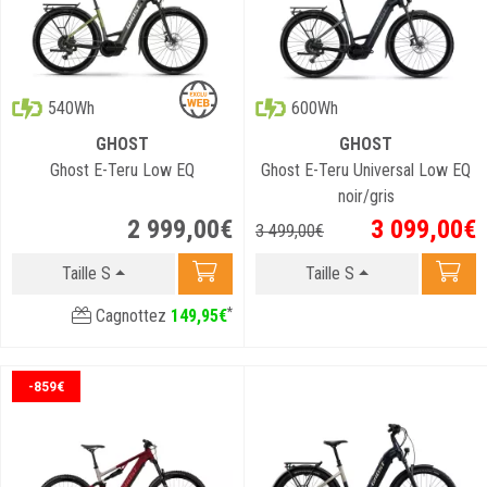
540Wh
600Wh
GHOST
GHOST
Ghost E-Teru Low EQ
Ghost E-Teru Universal Low EQ
noir/gris
2 999
,
00
€
3 099
,
00
€
3 499
,
00
€
Taille S
Taille S
*
Cagnottez
149
,
95
€
-859€