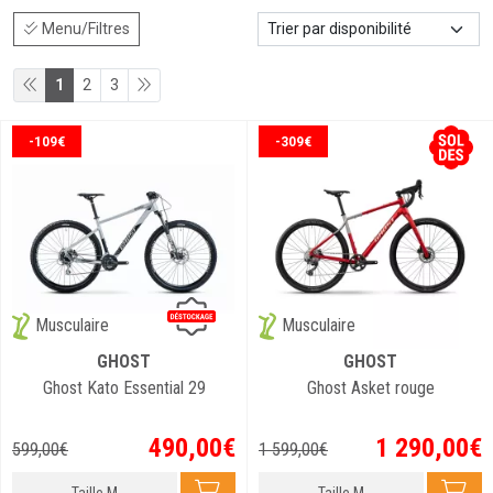
Menu/Filtres
1
2
3
-109€
-309€
Musculaire
Musculaire
GHOST
GHOST
Ghost Kato Essential 29
Ghost Asket rouge
490
,
00
€
1 290
,
00
€
599
,
00
€
1 599
,
00
€
Taille M
Taille M