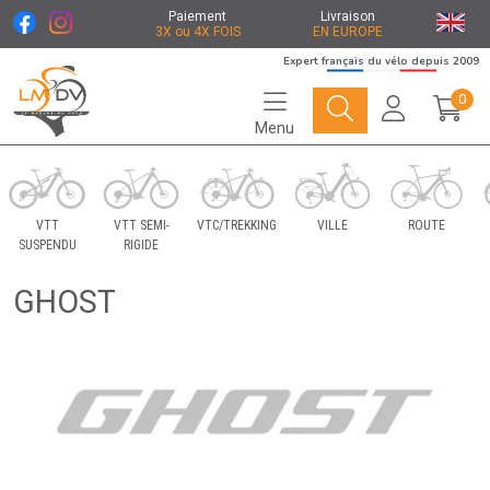
Paiement
Livraison
3X ou 4X FOIS
EN EUROPE
Expert français du vélo depuis 2009
0
Menu
Le Marché du Vélo Votre distributeurs de vélo
VTT
VTT SEMI-
VTC/TREKKING
VILLE
ROUTE
SUSPENDU
RIGIDE
GHOST