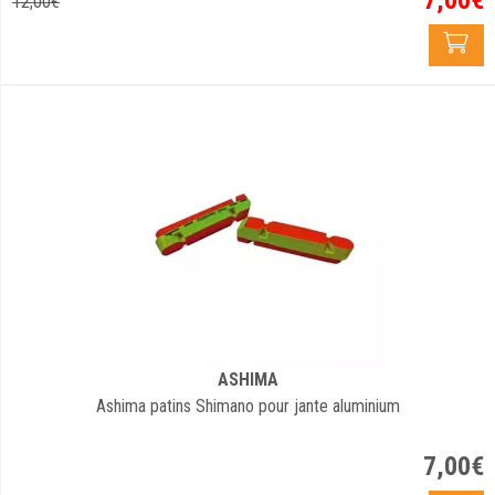
12
,
00
€
ASHIMA
Ashima patins Shimano pour jante aluminium
7
,
00
€