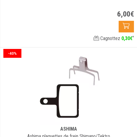
6
,
00
€
*
Cagnottez
0
,
30
€
-40%
ASHIMA
Ashima plaquettes de frein Shimano/Tektro