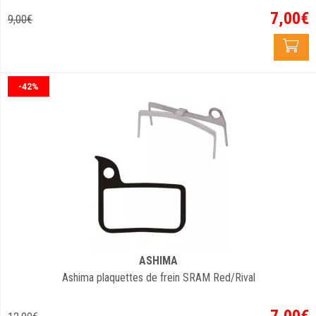
7
,
00
€
9
,
00
€
-42%
ASHIMA
Ashima plaquettes de frein SRAM Red/Rival
7
,
00
€