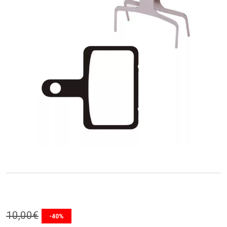
10
,
00
€
-40%