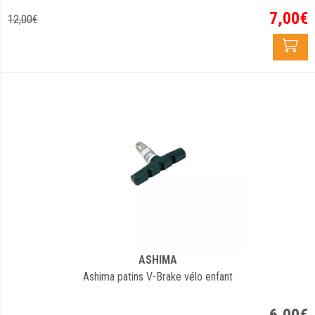
7
,
00
€
12
,
00
€
ASHIMA
Ashima patins V-Brake vélo enfant
6
,
00
€