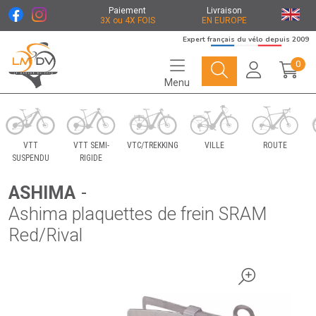
Paiement
Livraison
3X ou 4X FOIS
EN EUROPE
Expert français du vélo depuis 2009
0
Menu
Le Marché du Vélo Votre distributeurs de vélo
VTT
VTT SEMI-
VTC/TREKKING
VILLE
ROUTE
SUSPENDU
RIGIDE
ASHIMA
-
Ashima plaquettes de frein SRAM
Red/Rival