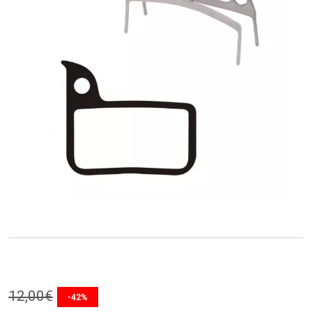
12
,
00
€
-42%