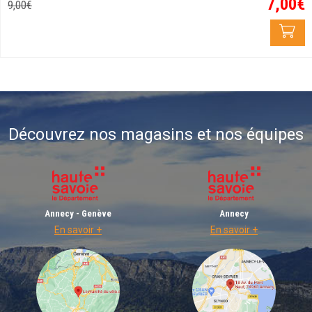
7
,
00
€
9
,
00
€
Découvrez nos magasins et nos équipes
Annecy - Genève
Annecy
En savoir +
En savoir +