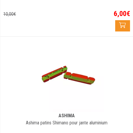
6
,
00
€
10
,
00
€
ASHIMA
Ashima patins Shimano pour jante aluminium