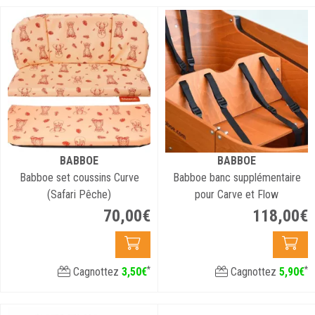
BABBOE
BABBOE
Babboe set coussins Curve
Babboe banc supplémentaire
(Safari Pêche)
pour Carve et Flow
70
,
00
€
118
,
00
€
*
*
Cagnottez
3
,
50
€
Cagnottez
5
,
90
€