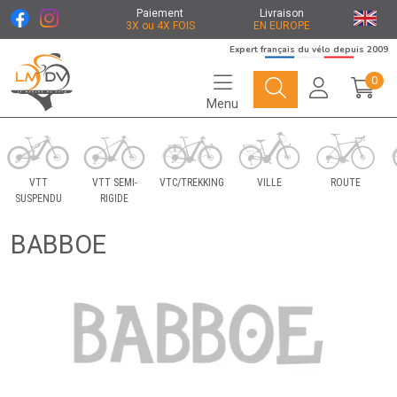
Paiement
Livraison
3X ou 4X FOIS
EN EUROPE
Expert français du vélo depuis 2009
0
Menu
Le Marché du Vélo Votre distributeurs de vélo
VTT
VTT SEMI-
VTC/TREKKING
VILLE
ROUTE
SUSPENDU
RIGIDE
BABBOE