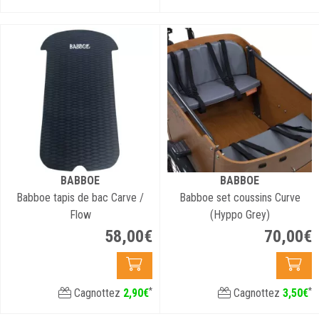
BABBOE
BABBOE
Babboe tapis de bac Carve /
Babboe set coussins Curve
Flow
(Hyppo Grey)
58
,
00
€
70
,
00
€
*
*
Cagnottez
2
,
90
€
Cagnottez
3
,
50
€