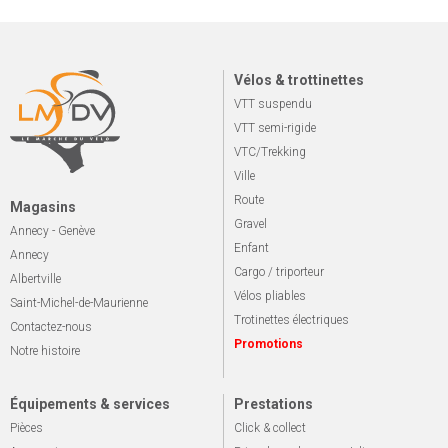
Vélos & trottinettes
VTT suspendu
VTT semi-rigide
VTC/Trekking
Ville
Route
Magasins
Gravel
Annecy - Genève
Enfant
Annecy
Cargo / triporteur
Albertville
Vélos pliables
Saint-Michel-de-Maurienne
Trotinettes électriques
Contactez-nous
Promotions
Notre histoire
Équipements & services
Prestations
Pièces
Click & collect