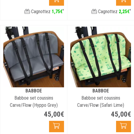
*
*
Cagnottez
1
,
75
€
Cagnottez
2
,
25
€
BABBOE
BABBOE
Babboe set coussins
Babboe set coussins
Carve/Flow (Hyppo Grey)
Carve/Flow (Safari Lime)
45
,
00
€
45
,
00
€