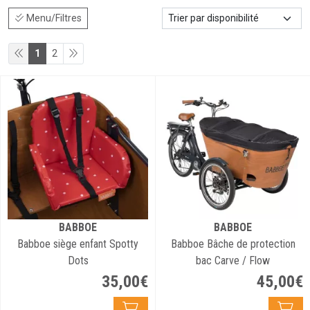
Menu/Filtres
1
2
BABBOE
BABBOE
Babboe siège enfant Spotty
Babboe Bâche de protection
Dots
bac Carve / Flow
35
,
00
€
45
,
00
€