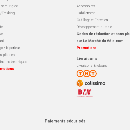
 semi-rigide
Accessoires
/Trekking
Habillement
Outillage et Entretien
te
Développement durable
vel
Codes de réduction et bons pla
ant
sur Le Marché du Vélo.com
o / triporteur
Promotions
s pliables
Livraisons
inettes électriques
Livraisons & retours
motions
Paiements sécurisés