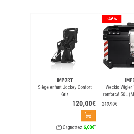
-46%
IMPORT
IMP
Siège enfant Jockey Confort
Weckio Wigler
Gris
renforcé 50L (M
VA
120
,
00
€
219
,
90
€
*
Cagnottez
6
,
00
€