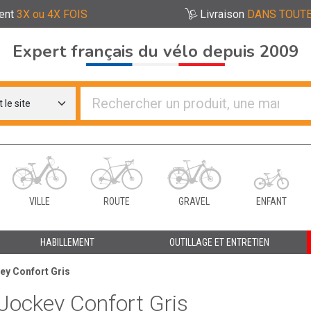
ent
3X ou 4X FOIS
Livraison
DANS TOUTE
Expert français du vélo depuis 2009
re distributeurs de vélo
VILLE
ROUTE
GRAVEL
ENFANT
HABILLEMENT
OUTILLAGE ET ENTRETIEN
ey Confort Gris
 Jockey Confort Gris