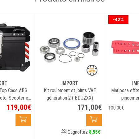
Charge maxim
-42%
Les + de ce p
Réglage de tê
ORT
IMPORT
IM
 Top Case ABS
Kit roulement et joints VAE
Mariposa effe
oto, Scooter et
génération 2 ( BDU2XX)
pincemen
E)
119
,
00
€
171
,
00
€
100
,
00
€
*
Cagnottez
8
,
55
€