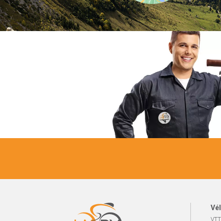
Vél
VTT