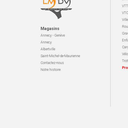
VTT
VTC
Ville
Rou
Magasins
Gra
Annecy - Genève
Enf
Annecy
Carg
Albertville
Vélo
Saint-Michel-de-Maurienne
Trot
Contactez-nous
Pro
Notre histoire