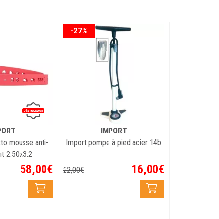
ale 22 kg
-27%
roduit :
te réglage d'une main sur 9 positions!
PORT
IMPORT
tto mousse anti-
Import pompe à pied acier 14b
t 2.50x3.2
58
,
00
€
16
,
00
€
22
,
00
€