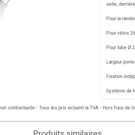
selle, derrièr
Pour la rando
Pour vélos 26
Pour tube Ø 
Largeur port
Fixation ind
Système de ha
Repose-pieds
on contractuelle - Tous les prix incluent la TVA - Hors frais de li
Housse réve
Produits similaires
Dossier incli