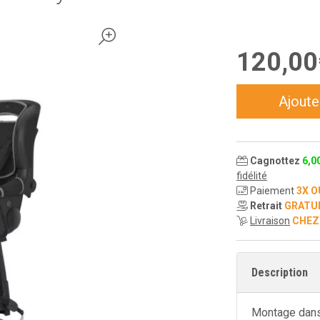
120
,
00
Ajoute
Cagnottez
6
,
0
fidélité
Paiement
3X O
Retrait
GRATU
Livraison
CHEZ
Description
Montage dans 