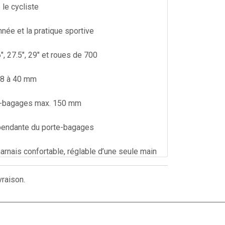
e le cycliste
nnée et la pratique sportive
", 27.5", 29" et roues de 700
28 à 40 mm
e-bagages max. 150 mm
épendante du porte-bagages
rnais confortable, réglable d’une seule main
 réglable
vraison.
rsible 2 couleurs
nable