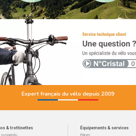
Expert français du vélo depuis 2009
os & trottinettes
Équipements & services
 suspendu
Pièces