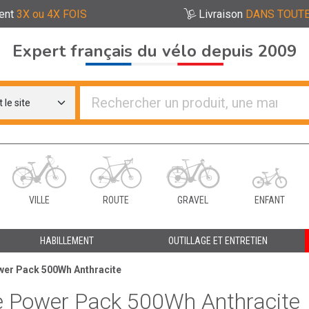
ent
3X ou 4X FOIS
Livraison
DANS TOUTE
Expert français du vélo depuis 2009
re distributeurs de vélo
VILLE
ROUTE
GRAVEL
ENFANT
HABILLEMENT
OUTILLAGE ET ENTRETIEN
wer Pack 500Wh Anthracite
e Power Pack 500Wh Anthracite