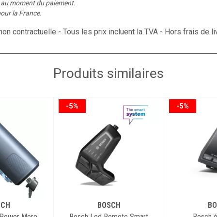
é au moment du paiement.
- Livraison i
our la France.
dangereuses
on contractuelle - Tous les prix incluent la TVA - Hors frais de li
- Taxes et é
- 2 ans de gar
Produits similaires
-5%
-5%
SCH
BOSCH
BO
 Power More
Bosch Led Remote Smart
Bosch é