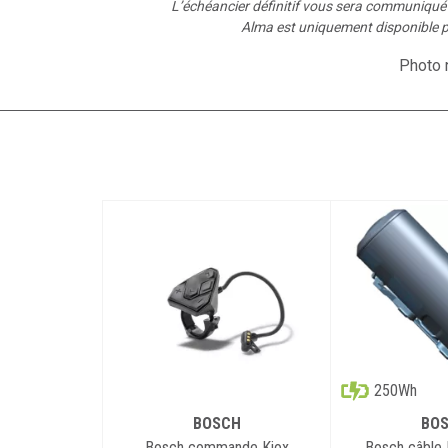
L’échéancier définitif vous sera communiqu
Alma est uniquement disponible p
Photo n
250Wh
BOSCH
BO
Bosch commande Kiox
Bosch câble