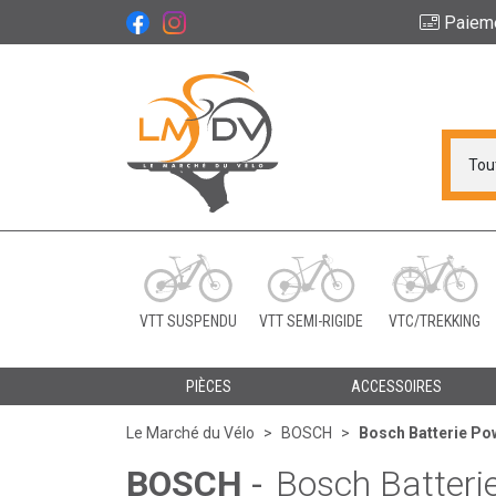
Paiem
Le Marché du Vélo Vot
VTT SUSPENDU
VTT SEMI-RIGIDE
VTC/TREKKING
PIÈCES
ACCESSOIRES
Le Marché du Vélo
BOSCH
Bosch Batterie Po
BOSCH
-
Bosch Batteri