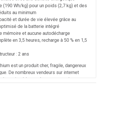
e (190 Wh/kg) pour un poids (2,7 kg) et des
éduits au minimum
pacité et durée de vie élevée grâce au
optimisé de la batterie intégré
de mémoire et aucune autodécharge
lète en 3,5 heures, recharge à 50 % en 1,5
ructeur : 2 ans
thium est un produit cher, fragile, dangereux
ique. De nombreux vendeurs sur internet
 batteries à bas coût et souvent de
ité (contrefaçons, batteries recondionnées,
age, mauvais emballage pour le transport...),
us garantie :
uve d'origine Bosch
sécurisé