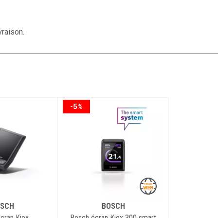
ncluse avec surcoût pour matières
vraison.
co-taxe DEEE
antie
-5%
SCH
BOSCH
cran Kiox
Bosch écran Kiox 300 smart