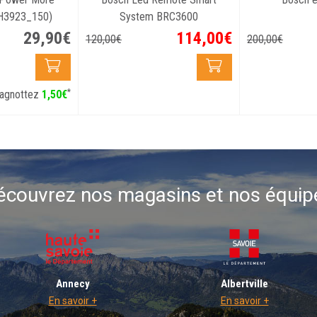
H3923_150)
System BRC3600
29
,
90
€
114
,
00
€
120
,
00
€
200
,
00
€
*
agnottez
1
,
50
€
écouvrez nos magasins et nos équip
Annecy
Albertville
En savoir +
En savoir +