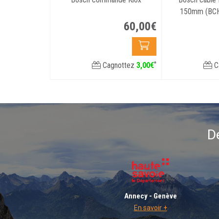
150mm (BC
60
,
00
€
*
Cagnottez
3
,
00
€
C
D
Annecy - Genève
En savoir +