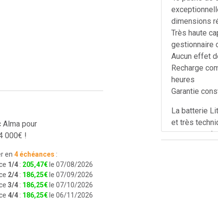
exceptionnell
dimensions r
Très haute ca
gestionnaire 
Aucun effet 
Recharge comp
heures
Garantie const
La batterie Li
et très techn
c Alma pour
proposent des
4 000€ !
mauvaise qual
r en
4 échéances
:
mauvais stock
ce
1/4
:
205
,
47
€
le 07/08/2026
notre offre vo
ce
2/4
:
186
,
25
€
le 07/09/2026
ce
3/4
:
186
,
25
€
le 07/10/2026
- Batterie ne
ce
4/4
:
186
,
25
€
le 06/11/2026
- Emballage 