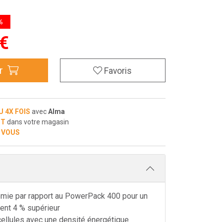
%
€
r
Favoris
U 4X FOIS
avec
Alma
IT
dans votre magasin
 VOUS
omie par rapport au PowerPack 400 pour un
ent 4 % supérieur
ellules avec une densité énergétique