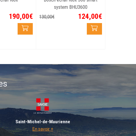
system BHU3600
190
,
00
€
124
,
00
€
130
,
00
€
es
Saint-Michel-de-Maurienne
En savoir +