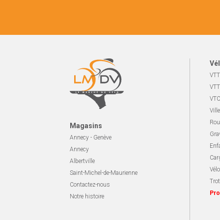
Vél
VTT
VTT
VTC
Ville
Rou
Magasins
Gra
Annecy - Genève
Enf
Annecy
Carg
Albertville
Vélo
Saint-Michel-de-Maurienne
Trot
Contactez-nous
Pro
Notre histoire