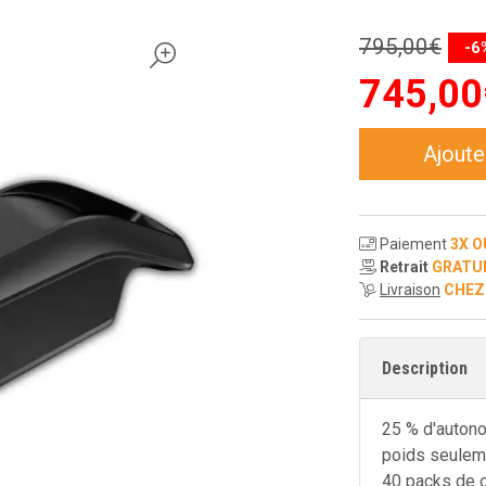
795
,
00
€
-6
745
,
00
Ajoute
Paiement
3X O
Retrait
GRATU
Livraison
CHEZ
Description
25 % d'auton
poids seulem
40 packs de c