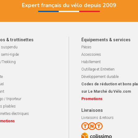
Expert français du vélo depuis 2009
os & trottinettes
Équipements & services
 suspendu
Pièces
 semi-rigide
Accessoires
/Trekking
Habillement
Outillage et Entretien
te
Développement durable
vel
Codes de réduction et bons pla
ant
sur Le Marché du Vélo.com
o / triporteur
Promotions
s pliables
Livraisons
inettes électriques
Livraisons & retours
motions