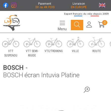
Paiement
Livraison
3X ou 4X FOIS
EN EUROPE
Expert français du vélo depuis 2009
0
Menu
Le Marché du Vélo Votre distributeurs de vélo
VTT
VTT SEMI-
VTC/TREKKING
VILLE
ROUTE
SUSPENDU
RIGIDE
BOSCH
-
BOSCH écran Intuvia Platine