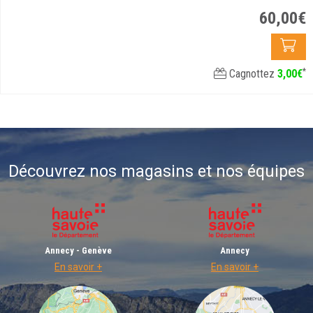
60
,
00
€
*
Cagnottez
3
,
00
€
Découvrez nos magasins et nos équipes
Annecy - Genève
Annecy
En savoir +
En savoir +