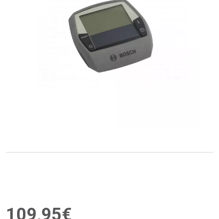
109
,
95
€