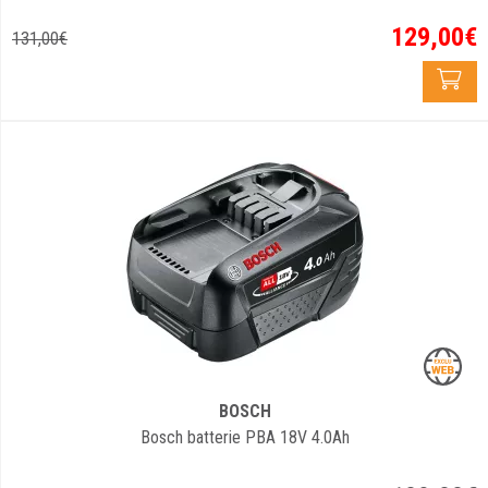
129
,
00
€
131
,
00
€
BOSCH
Bosch batterie PBA 18V 4.0Ah