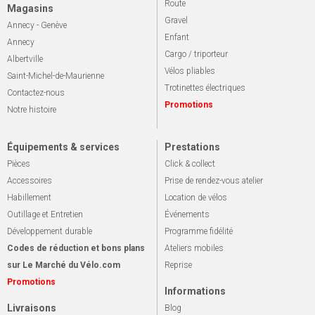
Route
Magasins
Gravel
Annecy - Genève
Enfant
Annecy
Cargo / triporteur
Albertville
Vélos pliables
Saint-Michel-de-Maurienne
Trotinettes électriques
Contactez-nous
Promotions
Notre histoire
Équipements & services
Prestations
Pièces
Click & collect
Accessoires
Prise de rendez-vous atelier
Habillement
Location de vélos
Outillage et Entretien
Événements
Développement durable
Programme fidélité
Codes de réduction et bons plans
Ateliers mobiles
sur Le Marché du Vélo.com
Reprise
Promotions
Informations
Livraisons
Blog