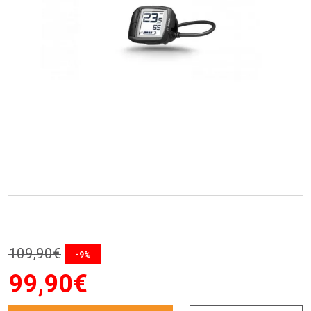
109
,
90
€
-9%
99
,
90
€