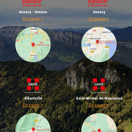
Annecy - Genève
Annecy
En savoir +
En savoir +
Albertville
Saint-Michel-de-Maurienne
En savoir +
En savoir +