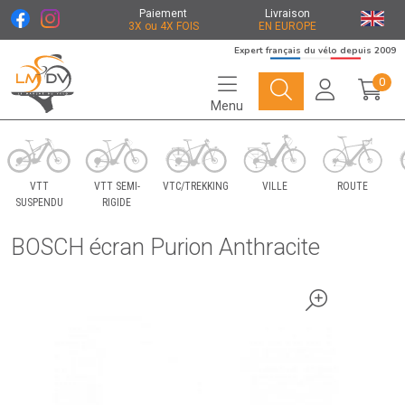
Paiement
Livraison
3X ou 4X FOIS
EN EUROPE
Expert français du vélo depuis 2009
0
Menu
Le Marché du Vélo Votre distributeurs de vélo
VTT
VTT SEMI-
VTC/TREKKING
VILLE
ROUTE
SUSPENDU
RIGIDE
BOSCH écran Purion Anthracite