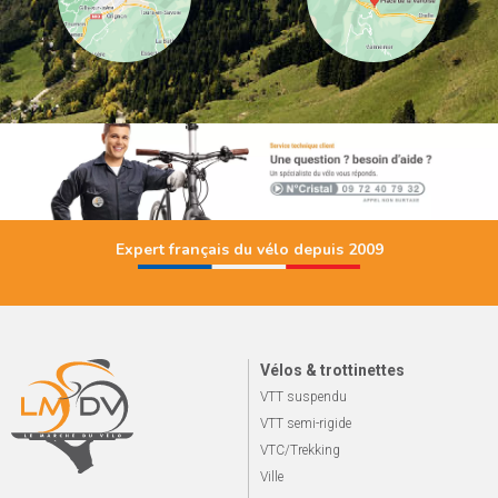
Expert français du vélo depuis 2009
Vélos & trottinettes
VTT suspendu
VTT semi-rigide
VTC/Trekking
Ville