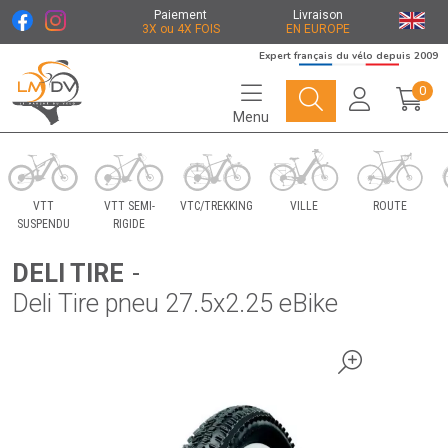
Paiement
Livraison
3X ou 4X FOIS
EN EUROPE
Expert français du vélo depuis 2009
0
Menu
Le Marché du Vélo Votre distributeurs de vélo
VTT
VTT SEMI-
VTC/TREKKING
VILLE
ROUTE
SUSPENDU
RIGIDE
DELI TIRE
-
Deli Tire pneu 27.5x2.25 eBike