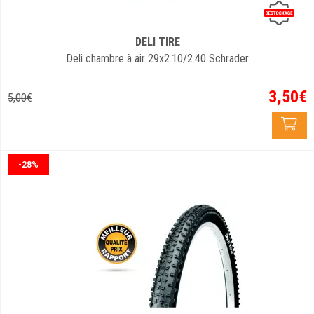
DELI TIRE
Deli chambre à air 29x2.10/2.40 Schrader
3
,
50
€
5
,
00
€
-28%