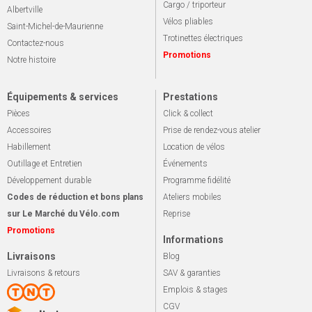
Cargo / triporteur
Albertville
Vélos pliables
Saint-Michel-de-Maurienne
Trotinettes électriques
Contactez-nous
Promotions
Notre histoire
Équipements & services
Prestations
Pièces
Click & collect
Accessoires
Prise de rendez-vous atelier
Habillement
Location de vélos
Outillage et Entretien
Événements
Développement durable
Programme fidélité
Codes de réduction et bons plans
Ateliers mobiles
sur Le Marché du Vélo.com
Reprise
Promotions
Informations
Livraisons
Blog
Livraisons & retours
SAV & garanties
Emplois & stages
CGV