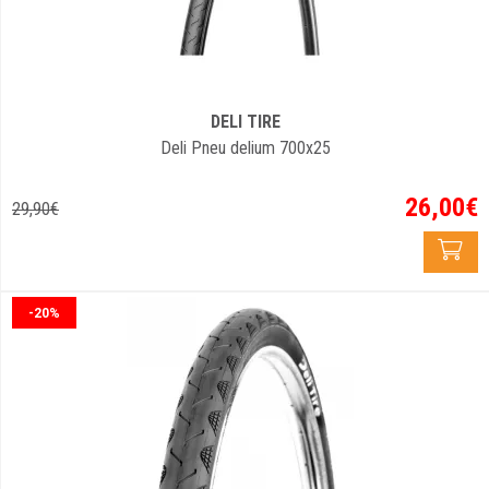
DELI TIRE
Deli Pneu delium 700x25
26
,
00
€
29
,
90
€
-20%