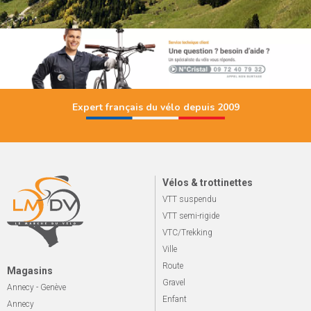
Expert français du vélo depuis 2009
Vélos & trottinettes
VTT suspendu
VTT semi-rigide
VTC/Trekking
Ville
Route
Magasins
Gravel
Annecy - Genève
Enfant
Annecy