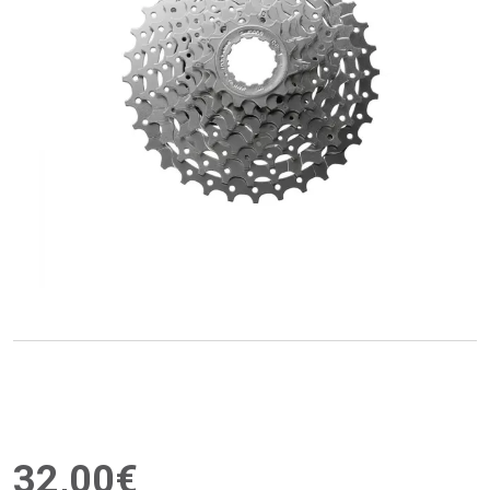
32
,
00
€