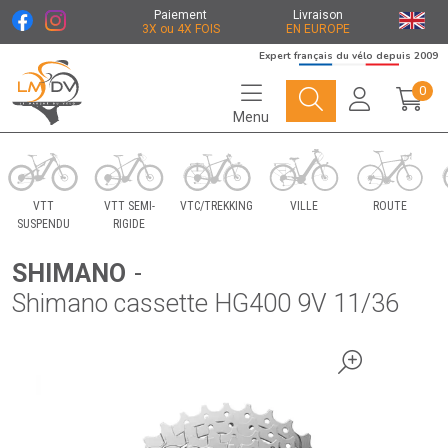
Paiement
Livraison
3X ou 4X FOIS
EN EUROPE
Expert français du vélo depuis 2009
0
Menu
Le Marché du Vélo Votre distributeurs de vélo
VTT
VTT SEMI-
VTC/TREKKING
VILLE
ROUTE
SUSPENDU
RIGIDE
SHIMANO
-
Shimano cassette HG400 9V 11/36