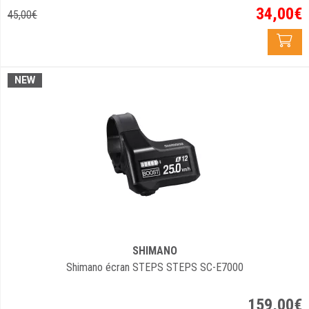
34
,
00
€
45
,
00
€
NEW
SHIMANO
Shimano écran STEPS STEPS SC-E7000
159
,
00
€