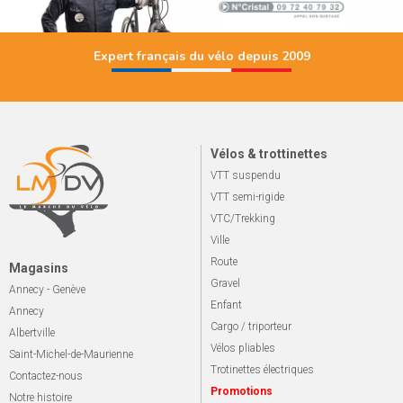
Expert français du vélo depuis 2009
Vélos & trottinettes
VTT suspendu
VTT semi-rigide
VTC/Trekking
Ville
Route
Magasins
Gravel
Annecy - Genève
Enfant
Annecy
Cargo / triporteur
Albertville
Vélos pliables
Saint-Michel-de-Maurienne
Trotinettes électriques
Contactez-nous
Promotions
Notre histoire