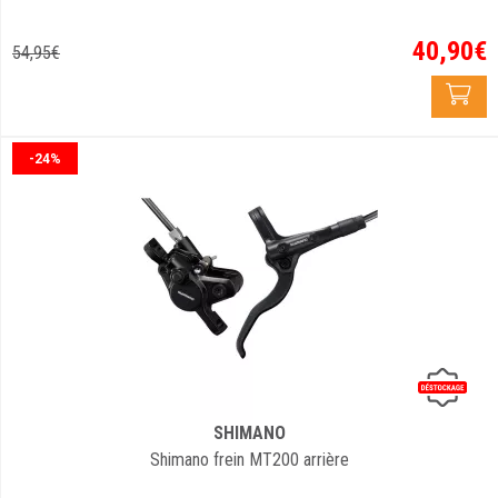
40
,
90
€
54
,
95
€
-24%
SHIMANO
Shimano frein MT200 arrière