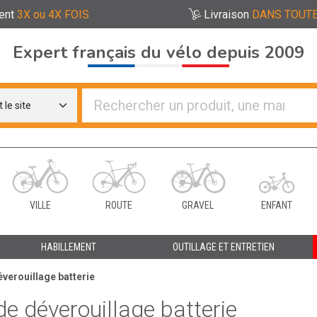
ent
3X ou 4X FOIS
Livraison
DANS TOUTE
Expert français du vélo depuis 2009
re distributeurs de vélo
VILLE
ROUTE
GRAVEL
ENFANT
HABILLEMENT
OUTILLAGE ET ENTRETIEN
verouillage batterie
e déverouillage batterie