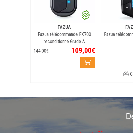
FAZUA
FA
Fazua télécommande FX700
Fazua téléco
reconditionné Grade A
109
,
00
€
144
,
00
€
C
D