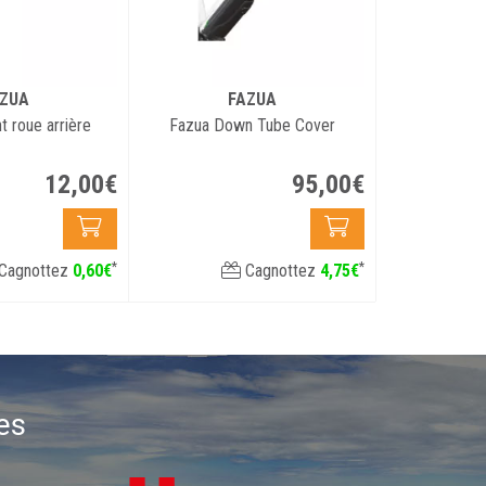
ZUA
FAZUA
t roue arrière
Fazua Down Tube Cover
12
,
00
€
95
,
00
€
*
*
Cagnottez
0
,
60
€
Cagnottez
4
,
75
€
es