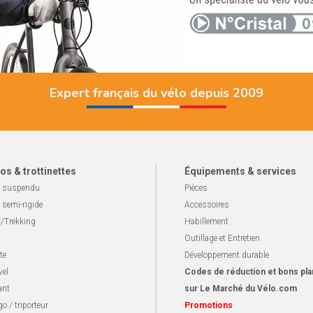
Expert français du vélo depuis 2009
os & trottinettes
Équipements & services
 suspendu
Pièces
 semi-rigide
Accessoires
/Trekking
Habillement
Outillage et Entretien
te
Développement durable
vel
Codes de réduction et bons pla
ant
sur Le Marché du Vélo.com
o / triporteur
Promotions