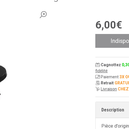
6
,
00
€
Indispo
Cagnottez
0
,
3
fidélité
Paiement
3X O
Retrait
GRATU
Livraison
CHEZ
Description
Pièce d'origi