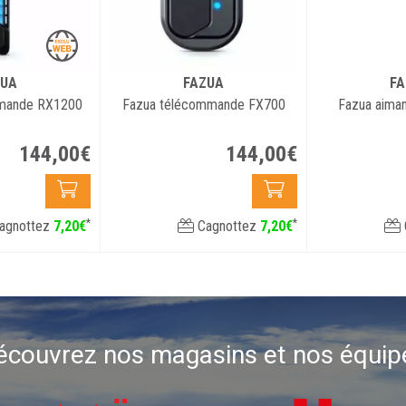
ZUA
FAZUA
FA
mmande RX1200
Fazua télécommande FX700
Fazua aiman
144
,
00
€
144
,
00
€
*
*
agnottez
7
,
20
€
Cagnottez
7
,
20
€
écouvrez nos magasins et nos équip