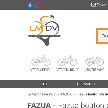
Paiem
Le Marché du Vélo Vot
VTT SUSPENDU
VTT SEMI-RIGIDE
VTC/TREKKING
PIÈCES
ACCESSOIRES
Le Marché du Vélo
FAZUA
Fazua bouton de dé
FAZUA
-
Fazua bouton d