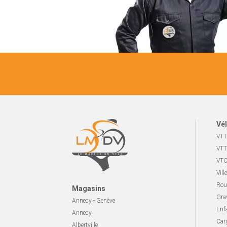
Vél
VTT
VTT
VTC
Ville
Rou
Magasins
Gra
Annecy - Genève
Enf
Annecy
Carg
Albertville