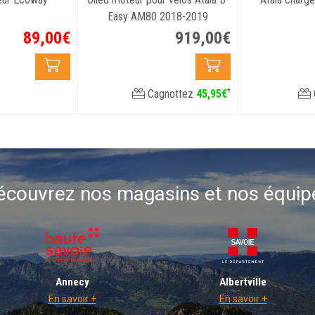
Easy AM80 2018-2019
89
,
00
€
919
,
00
€
*
Cagnottez
45
,
95
€
écouvrez nos magasins et nos équip
Annecy
Albertville
En savoir +
En savoir +