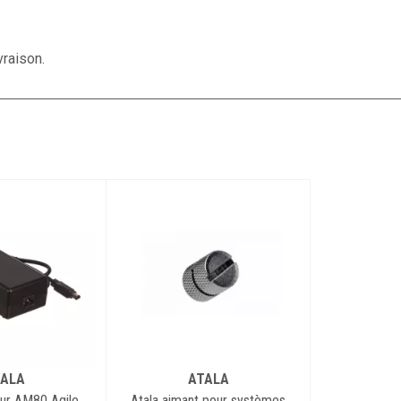
vraison.
ALA
ATALA
eur AM80 Agile
Atala aimant pour systèmes