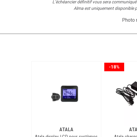
L’échéancier définitif vous sera communiqu
Alma est uniquement disponible p
Photo n
-18%
ATALA
AT
Atala display LCD pour systèmes
Atala charg