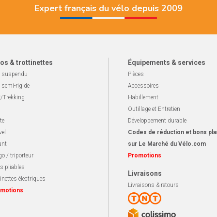
Expert français du vélo depuis 2009
os & trottinettes
Équipements & services
 suspendu
Pièces
 semi-rigide
Accessoires
/Trekking
Habillement
Outillage et Entretien
te
Développement durable
vel
Codes de réduction et bons pla
ant
sur Le Marché du Vélo.com
o / triporteur
Promotions
s pliables
Livraisons
inettes électriques
Livraisons & retours
motions