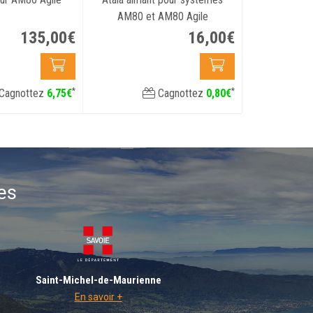
AM80 et AM80 Agile
135
,
00
€
16
,
00
€
*
*
Cagnottez
6
,
75
€
Cagnottez
0
,
80
€
es
Saint-Michel-de-Maurienne
En savoir +