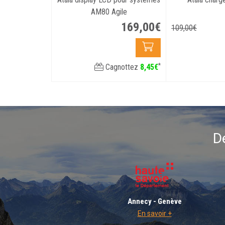
AM80 Agile
169
,
00
€
109
,
00
€
*
Cagnottez
8
,
45
€
D
Annecy - Genève
En savoir +