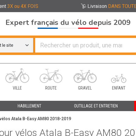
ent
3X ou 4X FOIS
Livraison
DANS TOUTE
Expert français du vélo depuis 2009
re distributeurs de vélo
VILLE
ROUTE
GRAVEL
ENFANT
HABILLEMENT
OUTILLAGE ET ENTRETIEN
 vélos Atala B-Easy AM80 2018-2019
pour vélos Atala B-Easy AM80 2