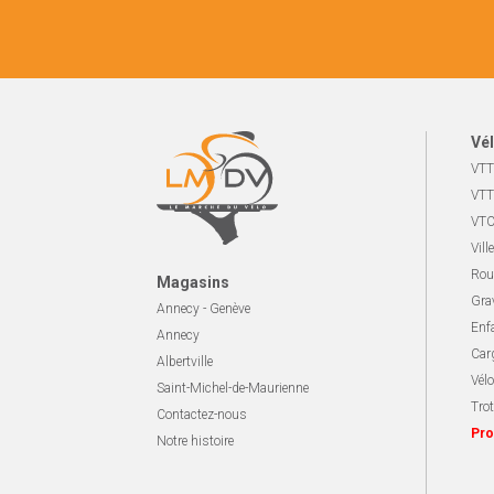
Vél
VTT
VTT
VTC
Ville
Rou
Magasins
Gra
Annecy - Genève
Enf
Annecy
Carg
Albertville
Vélo
Saint-Michel-de-Maurienne
Trot
Contactez-nous
Pro
Notre histoire