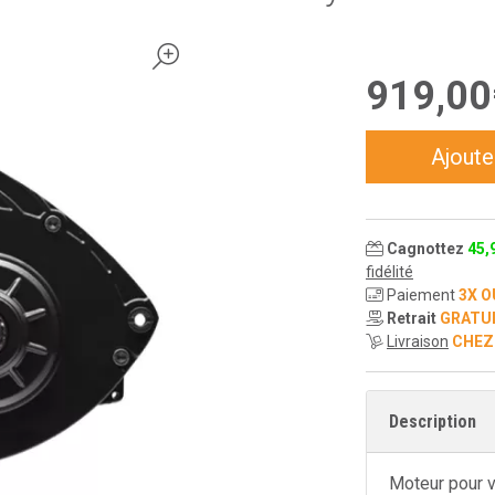
919
,
00
Ajoute
Cagnottez
45
,
fidélité
Paiement
3X O
Retrait
GRATU
Livraison
CHEZ
Description
Moteur pour v