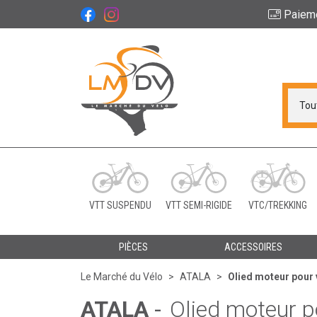
Paiem
Le Marché du Vélo Vot
VTT SUSPENDU
VTT SEMI-RIGIDE
VTC/TREKKING
PIÈCES
ACCESSOIRES
Le Marché du Vélo
ATALA
Olied moteur pour
ATALA
-
Olied moteur 