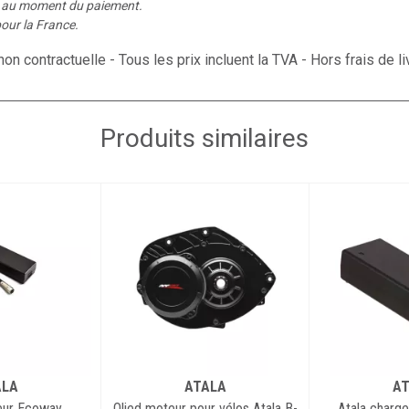
é au moment du paiement.
our la France.
on contractuelle - Tous les prix incluent la TVA - Hors frais de li
Produits similaires
ALA
ATALA
AT
eur Ecoway
Olied moteur pour vélos Atala B-
Atala charg