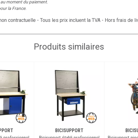
é au moment du paiement.
our la France.
on contractuelle - Tous les prix incluent la TVA - Hors frais de li
Produits similaires
UPPORT
BICISUPPORT
BICI
li professionnel
Bicisupport établi professionnel
Bicisupport pied