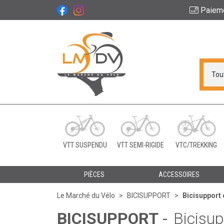
Paiem
Le Marché du Vélo Vot
VTT SUSPENDU
VTT SEMI-RIGIDE
VTC/TREKKING
PIÈCES
ACCESSOIRES
Le Marché du Vélo
BICISUPPORT
Bicisupport 
BICISUPPORT
-
Bicisup