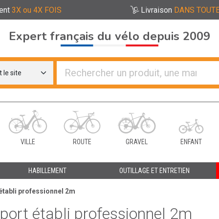
ent
3X ou 4X FOIS
Livraison
DANS TOUTE
Expert français du vélo depuis 2009
re distributeurs de vélo
VILLE
ROUTE
GRAVEL
ENFANT
HABILLEMENT
OUTILLAGE ET ENTRETIEN
établi professionnel 2m
port établi professionnel 2m