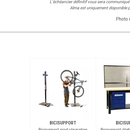
L’échéancier définitif vous sera communiqu
Alma est uniquement disponible p
Photo n
BICISUPPORT
BICIS
Bicisupport pied réparation
Bicisupport étab