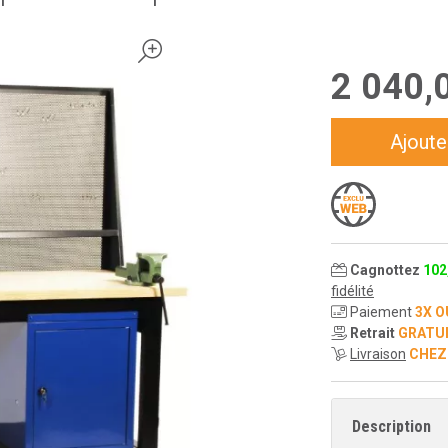
2 040
,
Ajoute
Cagnottez
102
fidélité
Paiement
3X O
Retrait
GRATU
Livraison
CHEZ
Description