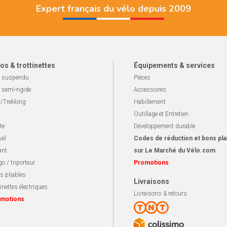
Expert français du vélo depuis 2009
os & trottinettes
Équipements & services
 suspendu
Pièces
 semi-rigide
Accessoires
/Trekking
Habillement
Outillage et Entretien
te
Développement durable
vel
Codes de réduction et bons pla
ant
sur Le Marché du Vélo.com
o / triporteur
Promotions
s pliables
Livraisons
inettes électriques
Livraisons & retours
motions