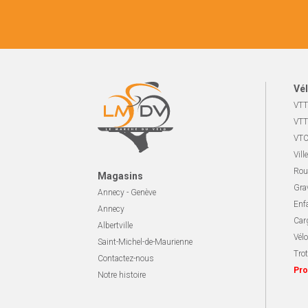
Vél
VTT
VTT
VTC
Ville
Rou
Magasins
Gra
Annecy - Genève
Enf
Annecy
Carg
Albertville
Vélo
Saint-Michel-de-Maurienne
Trot
Contactez-nous
Pro
Notre histoire