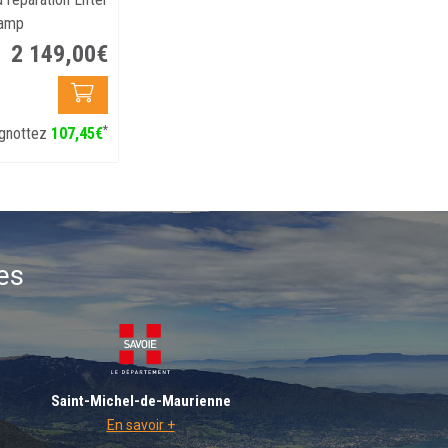
lamp
2 149
,
00
€
*
gnottez
107
,
45
€
es
Saint-Michel-de-Maurienne
En savoir +