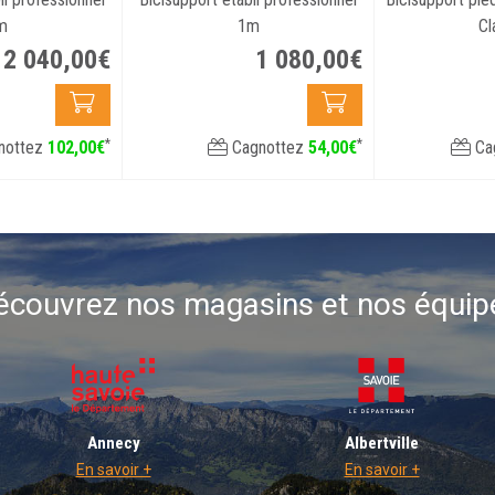
m
1m
C
2 040
,
00
€
1 080
,
00
€
*
*
nottez
102
,
00
€
Cagnottez
54
,
00
€
Ca
écouvrez nos magasins et nos équip
Annecy
Albertville
En savoir +
En savoir +