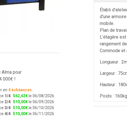
Établi d’atel
d’une armoire 
mobile.
Plan de travai
L’étagère est
rangement de 
Commode et a
Longueur : 2
c Alma pour
Largeur : 75c
4 000€ !
Hauteur : 18
r en
4 échéances
:
Poids : 160k
ce
1/4
:
562
,
63
€
le 06/08/2026
ce
2/4
:
510
,
00
€
le 06/09/2026
ce
3/4
:
510
,
00
€
le 06/10/2026
ce
4/4
:
510
,
00
€
le 06/11/2026