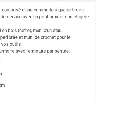
ier composé d’une commode à quatre tiroirs,
de service avec un petit tiroir et son étagère
l en bois (hêtre), muni d’un étau
 perforée et muni de crochet pour le
vos outils.
rmoire avec fermeture par serrure.
m
m
0cm
g