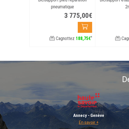
pneumatique
2
3 775
,
00
€
*
Cagnottez
188
,
75
€
Cag
D
Annecy - Genève
En savoir +