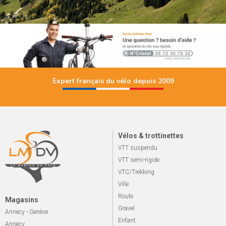
Expert français du vélo depuis 2009
Vélos & trottinettes
VTT suspendu
VTT semi-rigide
VTC/Trekking
Ville
Route
Magasins
Gravel
Annecy - Genève
Enfant
Annecy