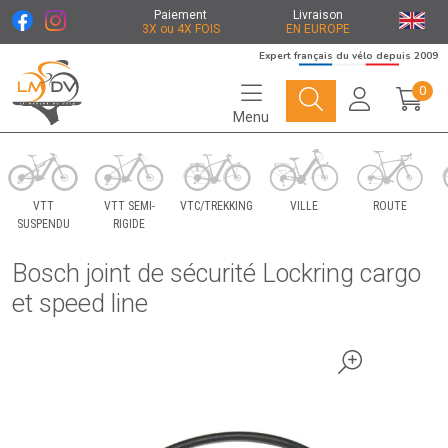
Paiement
Livraison
3X ou 4X FOIS
EN EUROPE
Expert français du vélo depuis 2009
0
Menu
Le Marché du Vélo Votre distributeurs de vélo
VTT
VTT SEMI-
VTC/TREKKING
VILLE
ROUTE
SUSPENDU
RIGIDE
Bosch joint de sécurité Lockring cargo
et speed line