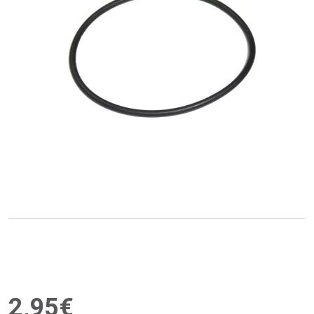
2
,
95
€