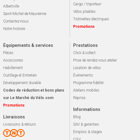
Cargo / triporteur
Albertville
Vélos pliables
Saint-Michel-de-Maurienne
Trotinettes électriques
Contactez-nous
Promotions
Notre histoire
Équipements & services
Prestations
Pièces
Click & collect
Accessoires
Prise de rendez-vous atelier
Habillement
Location de vélos
Outillage et Entretien
Événements
Développement durable
Programme fidélité
Codes de réduction et bons plans
Ateliers mobiles
sur Le Marché du Vélo.com
Reprise
Promotions
Informations
Livraisons
Blog
Livraisons & retours
SAV & garanties
Emplois & stages
CGV