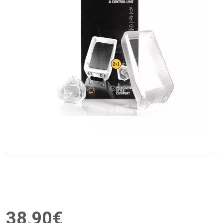
38
,
90
€