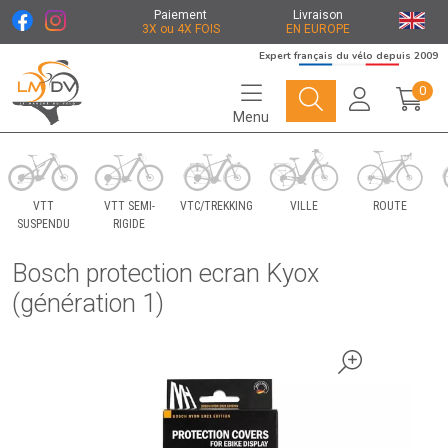
Paiement
Livraison
3X ou 4X FOIS
EN EUROPE
Expert français du vélo depuis 2009
0
Menu
Le Marché du Vélo Votre distributeurs de vélo
VTT
VTT SEMI-
VTC/TREKKING
VILLE
ROUTE
SUSPENDU
RIGIDE
Bosch protection ecran Kyox
(génération 1)