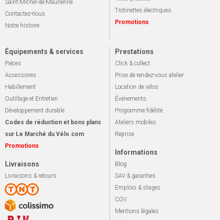
Saint-Michel-de-Maurienne
Trotinettes électriques
Contactez-nous
Promotions
Notre histoire
Équipements & services
Prestations
Pièces
Click & collect
Accessoires
Prise de rendez-vous atelier
Habillement
Location de vélos
Outillage et Entretien
Événements
Développement durable
Programme fidélité
Codes de réduction et bons plans
Ateliers mobiles
sur Le Marché du Vélo.com
Reprise
Promotions
Informations
Livraisons
Blog
Livraisons & retours
SAV & garanties
Emplois & stages
CGV
Mentions légales