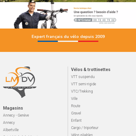
Expert français du vélo depuis 2009
Vélos & trottinettes
VTT suspendu
VTT semi-rigide
VTC/Trekking
Ville
Route
Magasins
Gravel
Annecy - Genève
Enfant
Annecy
Cargo / triporteur
Albertville
Vélos pliables