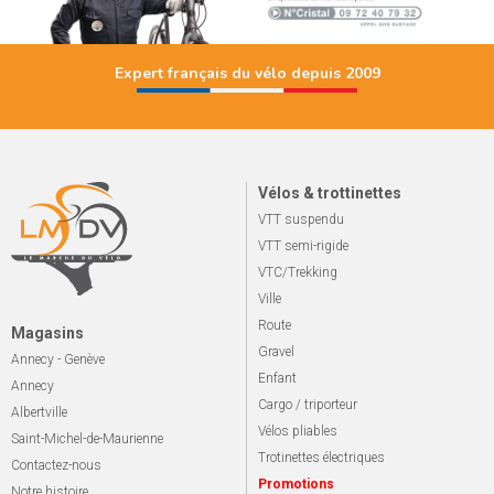
Expert français du vélo depuis 2009
Vélos & trottinettes
VTT suspendu
VTT semi-rigide
VTC/Trekking
Ville
Route
Magasins
Gravel
Annecy - Genève
Enfant
Annecy
Cargo / triporteur
Albertville
Vélos pliables
Saint-Michel-de-Maurienne
Trotinettes électriques
Contactez-nous
Promotions
Notre histoire