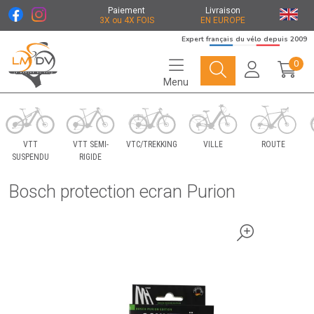
Paiement
Livraison
3X ou 4X FOIS
EN EUROPE
Expert français du vélo depuis 2009
0
Menu
Le Marché du Vélo Votre distributeurs de vélo
VTT
VTT SEMI-
VTC/TREKKING
VILLE
ROUTE
SUSPENDU
RIGIDE
Bosch protection ecran Purion