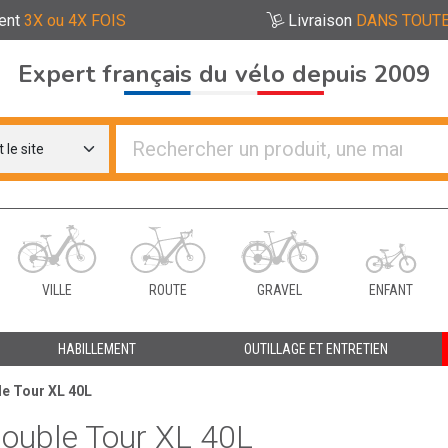
ent
3X ou 4X FOIS
Livraison
DANS TOUTE
Expert français du vélo depuis 2009
re distributeurs de vélo
VILLE
ROUTE
GRAVEL
ENFANT
HABILLEMENT
OUTILLAGE ET ENTRETIEN
le Tour XL 40L
double Tour XL 40L