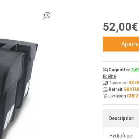
52
,
00
€
Ajoute
Cagnottez
2
,
6
fidélité
Paiement
3X O
Retrait
GRATU
Livraison
CHEZ
Description
Hydrofuge