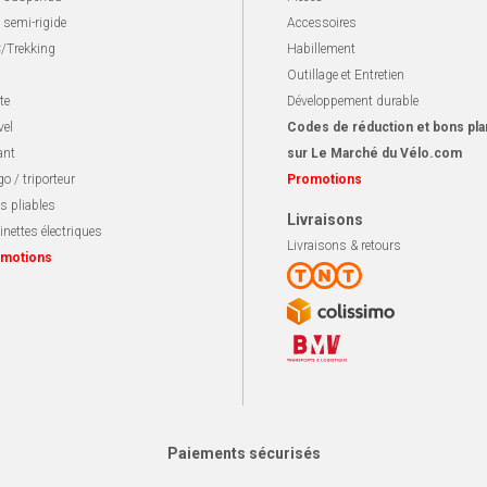
 semi-rigide
Accessoires
/Trekking
Habillement
Outillage et Entretien
te
Développement durable
vel
Codes de réduction et bons pla
ant
sur Le Marché du Vélo.com
o / triporteur
Promotions
s pliables
Livraisons
inettes électriques
Livraisons & retours
motions
Paiements sécurisés