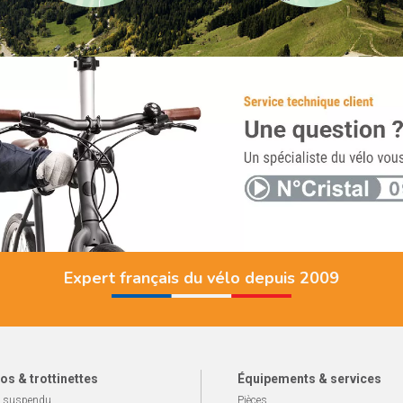
Expert français du vélo depuis 2009
os & trottinettes
Équipements & services
 suspendu
Pièces