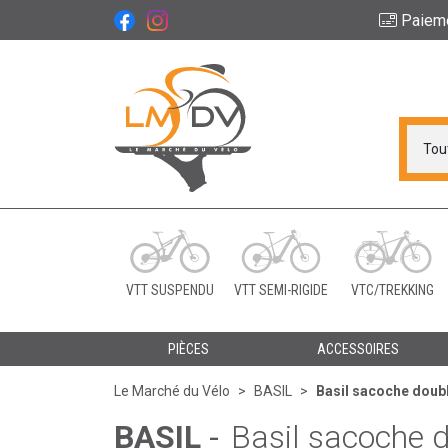
Paiem
Le Marché du Vélo Vot
VTT SUSPENDU
VTT SEMI-RIGIDE
VTC/TREKKING
PIÈCES
ACCESSOIRES
Le Marché du Vélo
BASIL
Basil sacoche doub
BASIL
-
Basil sacoche 