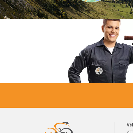
Vél
VTT