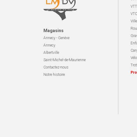
VTT
VTC
Ville
Rou
Magasins
Gra
Annecy - Genève
Enf
Annecy
Carg
Albertville
Vélo
Saint-Michel-de-Maurienne
Trot
Contactez-nous
Pro
Notre histoire