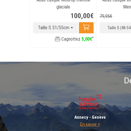
glaciale
Men
100
,
00
€
79
,
95
€
Taille S 51/55cm
Taille S (48-5
*
Cagnottez
5
,
00
€
D
Annecy - Genève
En savoir +