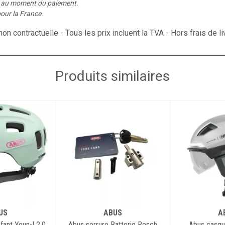
é au moment du paiement.
intégré, pour 
our la France.
Absence de pi
on contractuelle - Tous les prix incluent la TVA - Hors frais de li
circulation d
et le clignota
Quelques mètr
Produits similaires
pourquoi le HY
sécurité dans 
sous la pluie.
Plus de vélos
certification
vélos électri
Couvercle de 
ouvertures de 
vent et de la 
Feux avant et
US
ABUS
A
fixes à l'avan
ant Youn-I 2.0
Abus serrure Batterie Bosch
Abus casqu