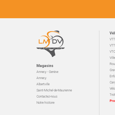
Vél
VTT
VTT
VTC
Ville
Rou
Magasins
Gra
Annecy - Genève
Enf
Annecy
Carg
Albertville
Vélo
Saint-Michel-de-Maurienne
Trot
Contactez-nous
Pro
Notre histoire