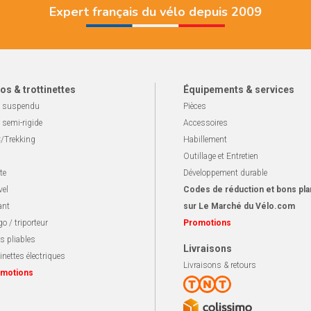
Expert français du vélo depuis 2009
os & trottinettes
Équipements & services
 suspendu
Pièces
 semi-rigide
Accessoires
/Trekking
Habillement
Outillage et Entretien
te
Développement durable
vel
Codes de réduction et bons pla
ant
sur Le Marché du Vélo.com
o / triporteur
Promotions
s pliables
Livraisons
inettes électriques
Livraisons & retours
motions