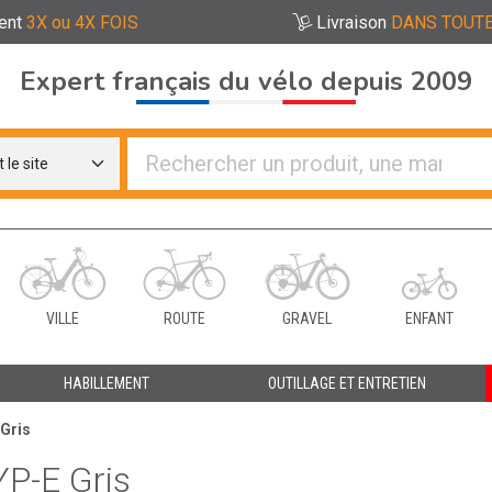
ent
3X ou 4X FOIS
Livraison
DANS TOUTE
Expert français du vélo depuis 2009
re distributeurs de vélo
VILLE
ROUTE
GRAVEL
ENFANT
HABILLEMENT
OUTILLAGE ET ENTRETIEN
Gris
P-E Gris