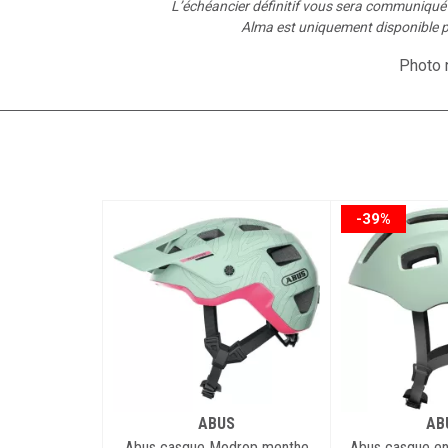
L’échéancier définitif vous sera communiqu
Alma est uniquement disponible p
Photo n
-39%
ABUS
AB
Abus casque Modrop menthe
Abus casque enf