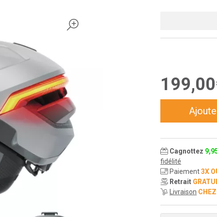
199
,
00
Ajoute
Cagnottez
9
,
9
fidélité
Paiement
3X O
Retrait
GRATU
Livraison
CHEZ