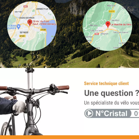
clignotant.
Durée de char
chargement ju
d'environ 4 h
IP44 : type de
électroniques
contre les co
contre les pr
Procédé In-Mo
combinaison 
parties de la
coque rigide 
avec un matér