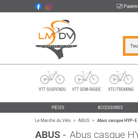
Paiem
Le Marché du Vélo Vot
VTT SUSPENDU
VTT SEMI-RIGIDE
VTC/TREKKING
PIÈCES
ACCESSOIRES
Le Marché du Vélo
ABUS
Abus casque HYP-E 
ABUS
-
Abus casque HY