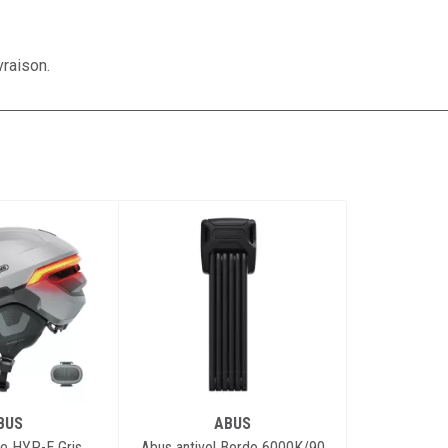
une flexibilité maximale 365 jours par an.
stes cyclables, virages difficiles et
vraison.
ense : dans ces situations, la télécommande
nt garantissent une communication claire.
es peuvent faire toute la différence. C'est
P-E améliore votre visibilité et votre
le brouillard, en cas de faible luminosité ou
 motorisés, plus d'accidents : grâce à la
 NTA, le HYP-E est particulièrement adapté aux
ques et aux vitesses élevées.
ventilation : cache pour fermer les
ventilation afin de protéger du soleil, du
pluie
 arrière intégrés et rechargeables : lumières
BUS
ABUS
t et à l'arrière du casque pour une meilleure
e HYP-E Gris
Abus antivol Bordo 6000K/90