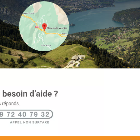
gement de la batterie (lumière) : le temps de
squ'à la charge complète de la batterie est
eures
 protection qui, pour les produits
 tels que les lampes, certifie une protection
rps étrangers solides de plus de 1 mm et
ojections d'eau
ld et application de coque dure :
des deux procédés de fabrication, avec des
 coque extérieure composées à la fois d'une
robuste et d'une coque en polycarbonate
iau amortissant intégré dans la mousse