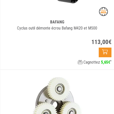
BAFANG
Cyclus outil démonte écrou Bafang M420 et M500
113
,
00
€
*
Cagnottez
5
,
65
€