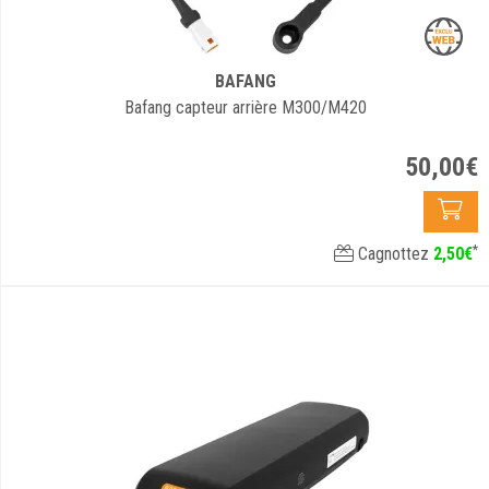
BAFANG
Bafang capteur arrière M300/M420
50
,
00
€
*
Cagnottez
2
,
50
€