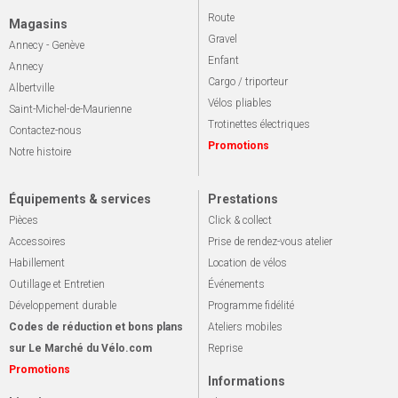
Route
Magasins
Gravel
Annecy - Genève
Enfant
Annecy
Cargo / triporteur
Albertville
Vélos pliables
Saint-Michel-de-Maurienne
Trotinettes électriques
Contactez-nous
Promotions
Notre histoire
Équipements & services
Prestations
Pièces
Click & collect
Accessoires
Prise de rendez-vous atelier
Habillement
Location de vélos
Outillage et Entretien
Événements
Développement durable
Programme fidélité
Codes de réduction et bons plans
Ateliers mobiles
sur Le Marché du Vélo.com
Reprise
Promotions
Informations