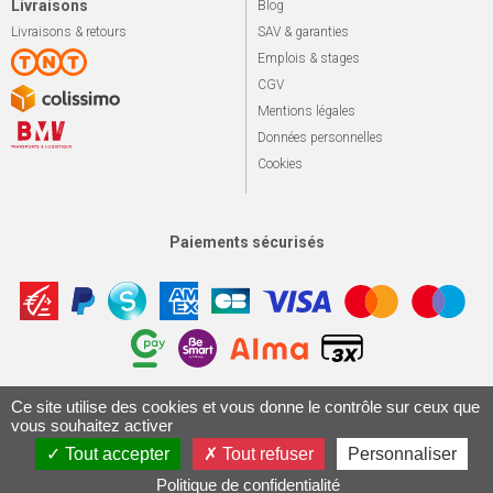
Livraisons
Blog
Livraisons & retours
SAV & garanties
Emplois & stages
CGV
Mentions légales
Données personnelles
Cookies
Paiements sécurisés
Apotekisto, sol
Ce site utilise des cookies et vous donne le contrôle sur ceux que
© 2026 Le marché du vélo
Tous droits réservés.
vous souhaitez activer
Conception & Réalisation 161.io
Tout accepter
Tout refuser
Personnaliser
Politique de confidentialité