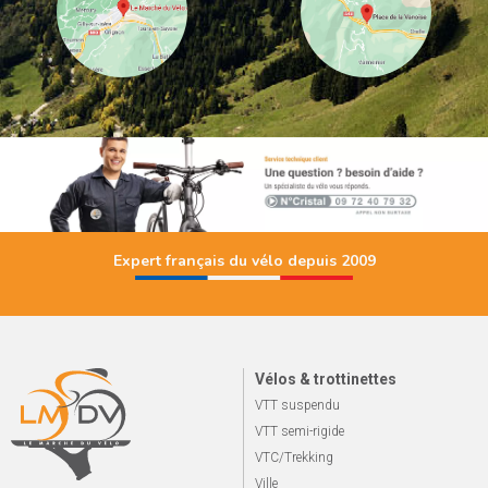
Expert français du vélo depuis 2009
Vélos & trottinettes
VTT suspendu
VTT semi-rigide
VTC/Trekking
Ville