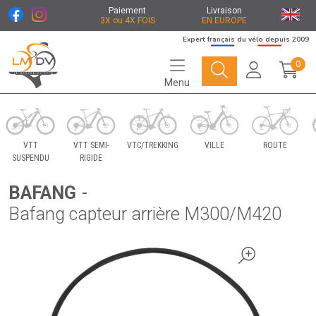
Paiement
Livraison
3X ou 4X FOIS
EN EUROPE
Expert français du vélo depuis 2009
0
Menu
Le Marché du Vélo Votre distributeurs de vélo
VTT
VTT SEMI-
VTC/TREKKING
VILLE
ROUTE
SUSPENDU
RIGIDE
BAFANG
-
Bafang capteur arrière M300/M420