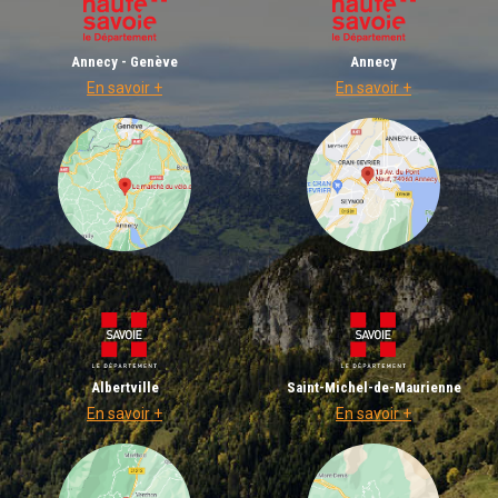
Annecy - Genève
Annecy
En savoir +
En savoir +
Albertville
Saint-Michel-de-Maurienne
En savoir +
En savoir +