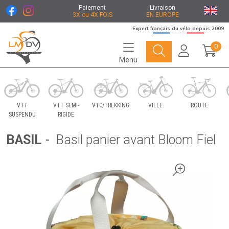
Paiement
Livraison
3X ou 4X FOIS
EN EUROPE
Expert français du vélo depuis 2009
0
Menu
Le Marché du Vélo Votre distributeurs de vélo
VTT
VTT SEMI-
VTC/TREKKING
VILLE
ROUTE
SUSPENDU
RIGIDE
BASIL
-
Basil panier avant Bloom Fiel