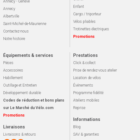
Annecy - Genève
Enfant
Annecy
Cargo / triporteur
Albertville
Vélos pliables
Saint-Michel-de-Maurienne
Trotinettes électriques
Contactez-nous
Promotions
Notre histoire
Équipements & services
Prestations
Pièces
Click & collect
Accessoires
Prise de rendez-vous atelier
Habillement
Location de vélos
Outillage et Entretien
Événements
Développement durable
Programme fidélité
Codes de réduction et bons plans
Ateliers mobiles
sur Le Marché du Vélo.com
Reprise
Promotions
Informations
Livraisons
Blog
Livraisons & retours
SAV & garanties