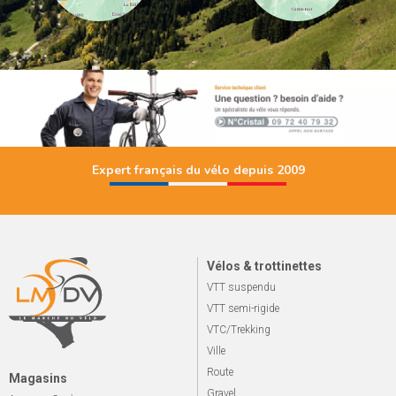
Expert français du vélo depuis 2009
Vélos & trottinettes
VTT suspendu
VTT semi-rigide
VTC/Trekking
Ville
Route
Magasins
Gravel