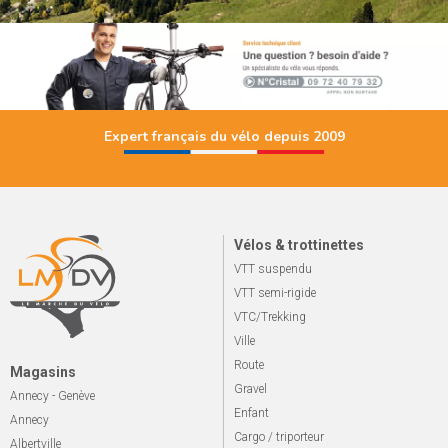
Expert français du vélo depuis 2009
Vélos & trottinettes
VTT suspendu
VTT semi-rigide
VTC/Trekking
Ville
Route
Magasins
Gravel
Annecy - Genève
Enfant
Annecy
Cargo / triporteur
Albertville