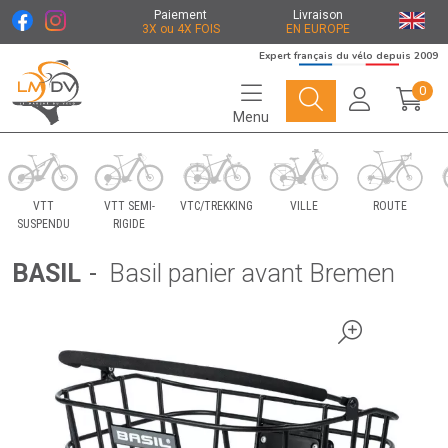
Paiement
Livraison
3X ou 4X FOIS
EN EUROPE
Expert français du vélo depuis 2009
0
Menu
Le Marché du Vélo Votre distributeurs de vélo
VTT
VTT SEMI-
VTC/TREKKING
VILLE
ROUTE
SUSPENDU
RIGIDE
BASIL
-
Basil panier avant Bremen