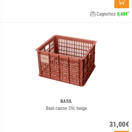
*
Cagnottez
0
,
68
€
BASIL
Basil caisse 29L beige
31
,
00
€