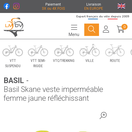
Paiement
Livraison
3X ou 4X FOIS
EN EUROPE
Expert français du vélo depuis 2009
0
Menu
Le Marché du Vélo Votre distributeurs de vélo
VTT
VTT SEMI-
VTC/TREKKING
VILLE
ROUTE
SUSPENDU
RIGIDE
BASIL
-
Basil Skane veste imperméable
femme jaune réfléchissant