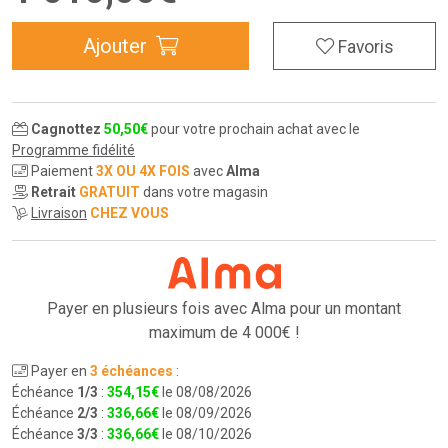
Ajouter
Favoris
Cagnottez
50
,
50
€
pour votre prochain achat avec le
Programme fidélité
Paiement
3X OU 4X FOIS
avec
Alma
Retrait
GRATUIT
dans votre magasin
Livraison
CHEZ VOUS
Payer en plusieurs fois avec Alma pour
un montant
maximum de 4 000€ !
Payer en
3 échéances
:
Échéance
1/3
:
354
,
15
€
le 08/08/2026
Échéance
2/3
:
336
,
66
€
le 08/09/2026
Échéance
3/3
:
336
,
66
€
le 08/10/2026