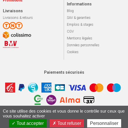
Promotions
Informations
Livraisons
Blog
Livraisons & retours
SAV & garanties
Emplois & stages
CGV
Mentions légales
Données personnelles
Cookies
Paiements sécurisés
Ce site utilise des cookies et vous donne le contrôle sur ceux que
Apotekisto, sol
© 2026 Le marché du vélo
Tous droits réservés.
vous souhaitez activer
Conception & Réalisation 161.io
Tout accepter
Tout refuser
Personnaliser