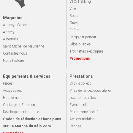
VTC/Trekking
Ville
Route
Magasins
Gravel
Annecy - Genève
Enfant
Annecy
Cargo / triporteur
Albertville
Vélos pliables
Saint-Michel-de-Maurienne
Trotinettes électriques
Contactez-nous
Promotions
Notre histoire
Équipements & services
Prestations
Pièces
Click & collect
Accessoires
Prise de rendez-vous atelier
Habillement
Location de vélos
Outillage et Entretien
Événements
Développement durable
Programme fidélité
Codes de réduction et bons plans
Ateliers mobiles
sur Le Marché du Vélo.com
Reprise