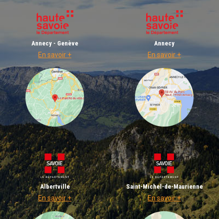
Annecy - Genève
Annecy
En savoir +
En savoir +
Albertville
Saint-Michel-de-Maurienne
En savoir +
En savoir +