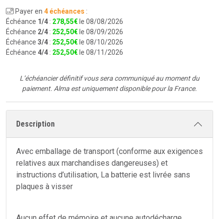
Payer en
4 échéances
:
Échéance
1/4
:
278
,
55
€
le 08/08/2026
Échéance
2/4
:
252
,
50
€
le 08/09/2026
Échéance
3/4
:
252
,
50
€
le 08/10/2026
Échéance
4/4
:
252
,
50
€
le 08/11/2026
L’échéancier définitif vous sera communiqué au moment du
paiement.
Alma est uniquement disponible pour la France.
Description
Avec emballage de transport (conforme aux exigences
relatives aux marchandises dangereuses) et
instructions d’utilisation, La batterie est livrée sans
plaques à visser
Aucun effet de mémoire et aucune autodécharge