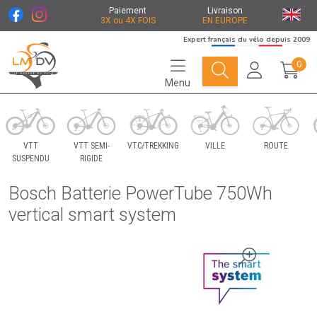
Paiement
Livraison
3X ou 4X FOIS
EN EUROPE
Expert français du vélo depuis 2009
0
Menu
Le Marché du Vélo Votre distributeurs de vélo
VTT
VTT SEMI-
VTC/TREKKING
VILLE
ROUTE
SUSPENDU
RIGIDE
Bosch Batterie PowerTube 750Wh
vertical smart system