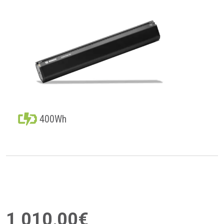
400Wh
1 010
,
00
€