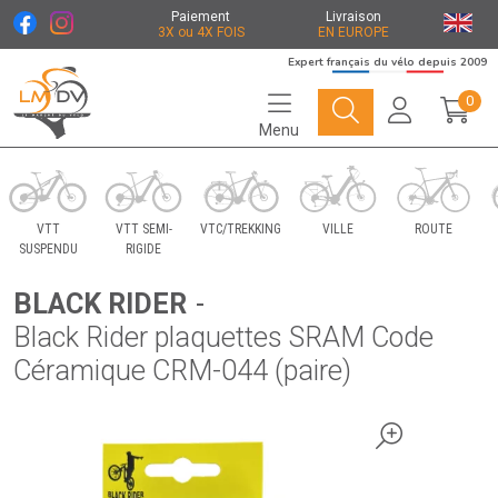
Paiement
Livraison
3X ou 4X FOIS
EN EUROPE
Expert français du vélo depuis 2009
0
Menu
Le Marché du Vélo Votre distributeurs de vélo
VTT
VTT SEMI-
VTC/TREKKING
VILLE
ROUTE
SUSPENDU
RIGIDE
BLACK RIDER
-
Black Rider plaquettes SRAM Code
Céramique CRM-044 (paire)