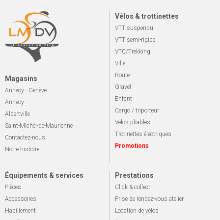
Vélos & trottinettes
VTT suspendu
VTT semi-rigide
VTC/Trekking
Ville
Route
Magasins
Gravel
Annecy - Genève
Enfant
Annecy
Cargo / triporteur
Albertville
Vélos pliables
Saint-Michel-de-Maurienne
Trotinettes électriques
Contactez-nous
Promotions
Notre histoire
Équipements & services
Prestations
Pièces
Click & collect
Accessoires
Prise de rendez-vous atelier
Habillement
Location de vélos