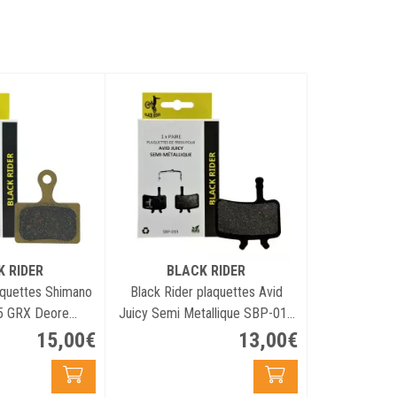
K RIDER
BLACK RIDER
aquettes Shimano
Black Rider plaquettes Avid
05 GRX Deore
Juicy Semi Metallique SBP-019
RM-055 (paire)
(paire)
15
,
00
€
13
,
00
€