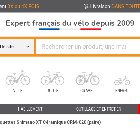
ent
3X ou 4X FOIS
Livraison
DANS TOUTE
Expert français du vélo depuis 2009
re distributeurs de vélo
VILLE
ROUTE
GRAVEL
ENFANT
HABILLEMENT
OUTILLAGE ET ENTRETIEN
laquettes Shimano XT Céramique CRM-020 (paire)