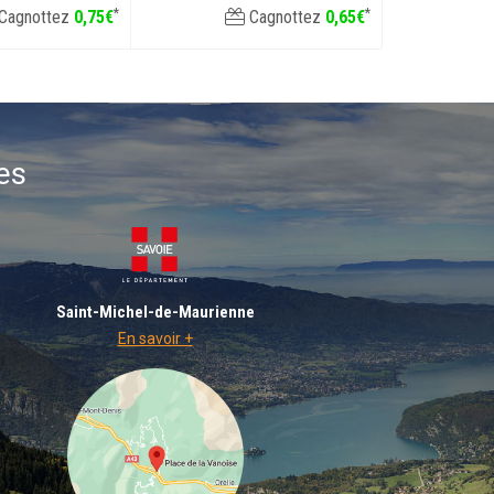
*
*
Cagnottez
0
,
75
€
Cagnottez
0
,
65
€
es
Saint-Michel-de-Maurienne
En savoir +