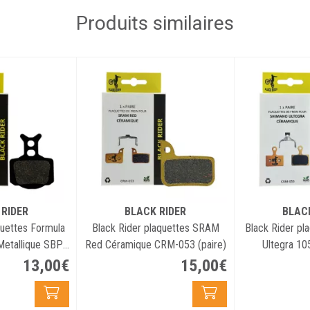
Produits similaires
 RIDER
BLACK RIDER
BLAC
quettes Formula
Black Rider plaquettes SRAM
Black Rider pl
etallique SBP-
Red Céramique CRM-053 (paire)
Ultegra 1
aire)
Céramique C
13
,
00
€
15
,
00
€