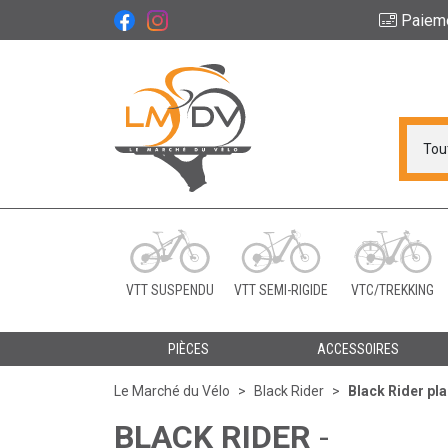
Paiem
Le Marché du Vélo Vot
VTT SUSPENDU
VTT SEMI-RIGIDE
VTC/TREKKING
PIÈCES
ACCESSOIRES
Le Marché du Vélo
Black Rider
Black Rider p
BLACK RIDER
-