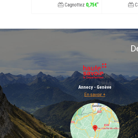
*
Cagnottez
0
,
75
€
C
D
Annecy - Genève
En savoir +