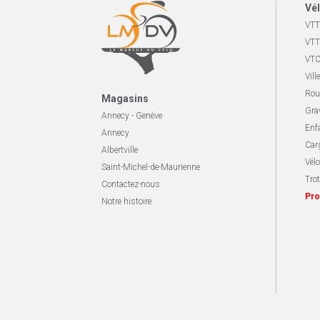
Vél
VTT
VTT
VTC
Ville
Rou
Magasins
Gra
Annecy - Genève
Enf
Annecy
Carg
Albertville
Vélo
Saint-Michel-de-Maurienne
Trot
Contactez-nous
Pro
Notre histoire