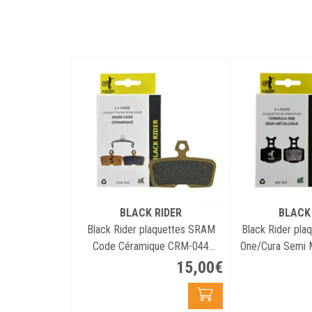
BLACK RIDER
BLACK
Black Rider plaquettes SRAM
Black Rider pla
Code Céramique CRM-044
One/Cura Semi M
(paire)
054 (p
15
,
00
€