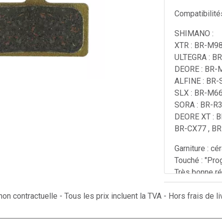
Compatibilités
SHIMANO :
XTR : BR-M98
ULTEGRA : BR
DEORE : BR-
ALFINE : BR-
SLX : BR-M66
SORA : BR-R
DEORE XT : 
BR-CX77 , B
Garniture : cé
Touché : "Pro
Très bonne ré
Bruit extrême
on contractuelle - Tous les prix incluent la TVA - Hors frais de li
Longévité ac
Vendues par 