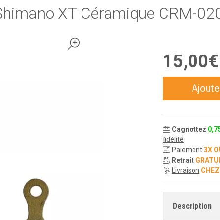
 Shimano XT Céramique CRM-020 
15
,
00
€
Ajoute
Cagnottez
0
,
7
fidélité
Paiement
3X O
Retrait
GRATU
Livraison
CHEZ
Description