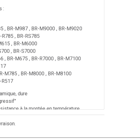
 :
5 , BR-M987 , BR-M9000 , BR-M9020
-R785 , BR-RS785
M615 , BR-M6000
S700 , BR-S7000
6 , BR-M675 , BR-R7000 , BR-M7100
317
BR-M785 , BR-M8000 , BR-M8100
R-R517
ramique, dure
gressif"
sistance à la montée en température
ment réduit !
vraison.
crue
paire