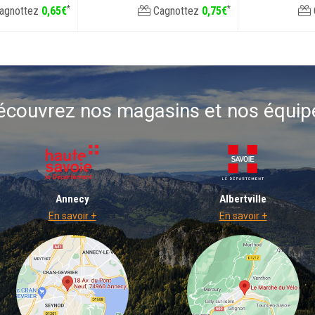
*
*
agnottez
0
,
65
€
Cagnottez
0
,
75
€
écouvrez nos magasins et nos équip
Annecy
Albertville
En savoir +
En savoir +