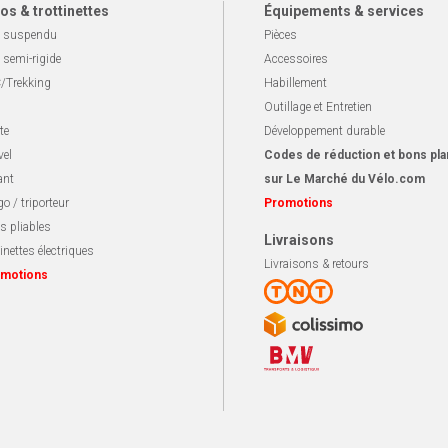
os & trottinettes
Équipements & services
 suspendu
Pièces
 semi-rigide
Accessoires
/Trekking
Habillement
Outillage et Entretien
te
Développement durable
vel
Codes de réduction et bons pla
ant
sur Le Marché du Vélo.com
o / triporteur
Promotions
s pliables
Livraisons
inettes électriques
Livraisons & retours
motions