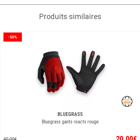
Produits similaires
-50%
BLUEGRASS
Bluegrass gants reacts rouge
20
,
00
€
40
,
00
€