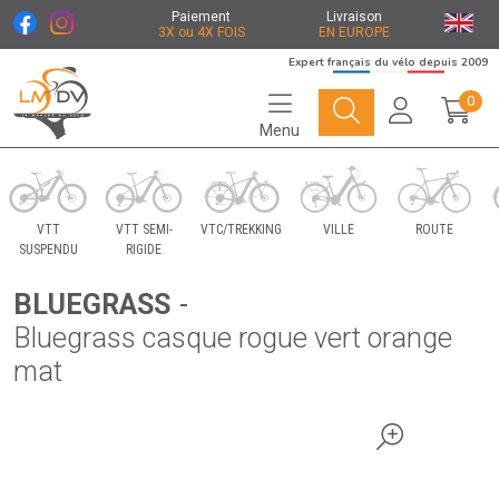
Paiement
Livraison
3X ou 4X FOIS
EN EUROPE
Expert français du vélo depuis 2009
0
Menu
Le Marché du Vélo Votre distributeurs de vélo
VTT
VTT SEMI-
VTC/TREKKING
VILLE
ROUTE
SUSPENDU
RIGIDE
BLUEGRASS
-
Bluegrass casque rogue vert orange
mat