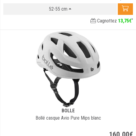
52-55 cm
*
Cagnottez
13
,
75
€
BOLLE
Bollé casque Avio Pure Mips blanc
160
,
00
€