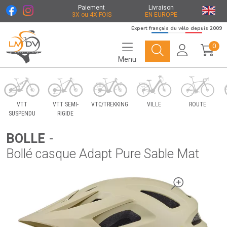
Paiement
Livraison
3X ou 4X FOIS
EN EUROPE
Expert français du vélo depuis 2009
0
Menu
Le Marché du Vélo Votre distributeurs de vélo
VTT
VTT SEMI-
VTC/TREKKING
VILLE
ROUTE
SUSPENDU
RIGIDE
BOLLE
-
Bollé casque Adapt Pure Sable Mat