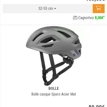
52-55 cm
*
Cagnottez
8
,
00
€
BOLLE
Bollé casque Spero Acier Mat