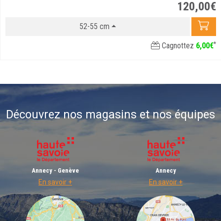
120
,
00
€
52-55 cm
*
Cagnottez
6
,
00
€
Découvrez nos magasins et nos équipes
Annecy - Genève
Annecy
En savoir +
En savoir +