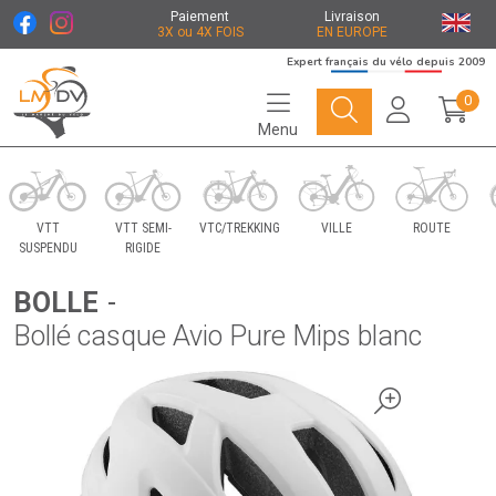
Paiement
Livraison
3X ou 4X FOIS
EN EUROPE
Expert français du vélo depuis 2009
0
Menu
Le Marché du Vélo Votre distributeurs de vélo
VTT
VTT SEMI-
VTC/TREKKING
VILLE
ROUTE
SUSPENDU
RIGIDE
BOLLE
-
Bollé casque Avio Pure Mips blanc