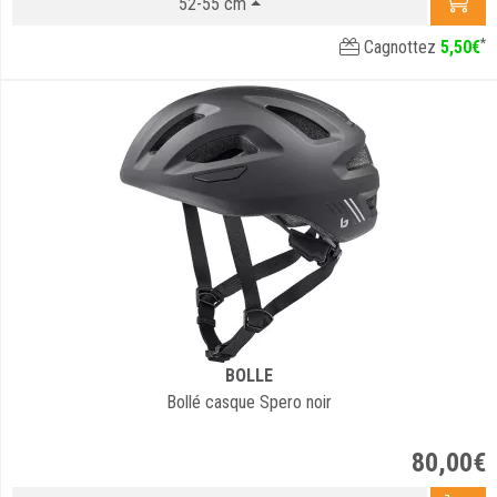
52-55 cm
*
Cagnottez
5
,
50
€
BOLLE
Bollé casque Spero noir
80
,
00
€