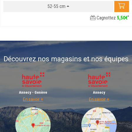
52-55 cm
*
Cagnottez
5
,
50
€
Découvrez nos magasins et nos équipes
Annecy - Genève
Annecy
En savoir +
En savoir +