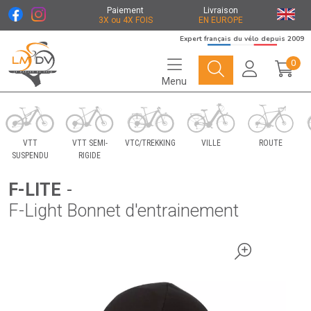
Paiement
Livraison
3X ou 4X FOIS
EN EUROPE
Expert français du vélo depuis 2009
0
Menu
Le Marché du Vélo Votre distributeurs de vélo
VTT
VTT SEMI-
VTC/TREKKING
VILLE
ROUTE
SUSPENDU
RIGIDE
F-LITE
-
F-Light Bonnet d'entrainement