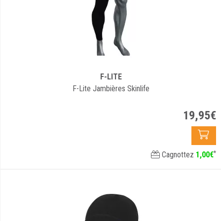
F-LITE
F-Lite Jambières Skinlife
19
,
95
€
*
Cagnottez
1
,
00
€