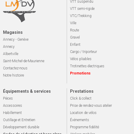
VTT suspendu
VTT semi-rigide
VTC/Trekking
Ville
Route
Magasins
Gravel
Annecy - Genève
Enfant
Annecy
Cargo / triporteur
Albertville
Vélos pliables
Saint-Michel-de-Maurienne
Trotinettes électriques
Contactez-nous
Promotions
Notre histoire
Équipements & services
Prestations
Pièces
Click & collect
Accessoires
Prise de rendez-vous atelier
Habillement
Location de vélos
Outillage et Entretien
Événements
Développement durable
Programme fidélité