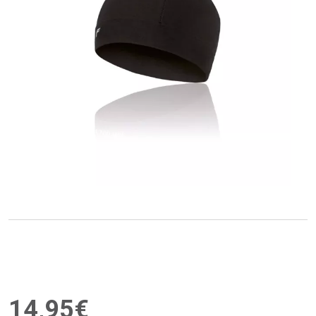
14
,
95
€