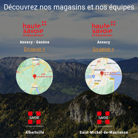
Découvrez nos magasins et nos équipes
Annecy - Genève
Annecy
En savoir +
En savoir +
Albertville
Saint-Michel-de-Maurienne