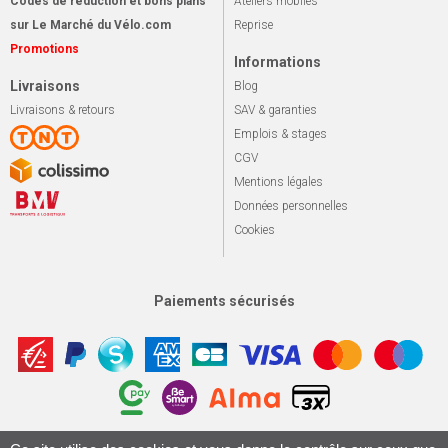
Codes de réduction et bons plans
Ateliers mobiles
sur Le Marché du Vélo.com
Reprise
Promotions
Informations
Livraisons
Blog
Livraisons & retours
SAV & garanties
Emplois & stages
CGV
Mentions légales
Données personnelles
Cookies
Paiements sécurisés
Apotekisto, sol