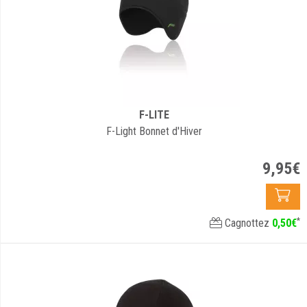
F-LITE
F-Light Bonnet d'Hiver
9
,
95
€
*
Cagnottez
0
,
50
€