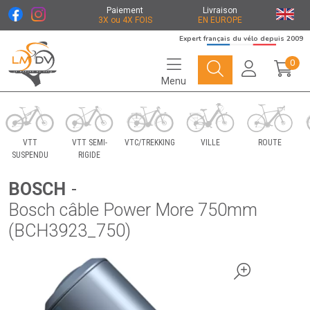
Paiement
Livraison
3X ou 4X FOIS
EN EUROPE
Expert français du vélo depuis 2009
0
Menu
Le Marché du Vélo Votre distributeurs de vélo
VTT
VTT SEMI-
VTC/TREKKING
VILLE
ROUTE
SUSPENDU
RIGIDE
BOSCH
-
Bosch câble Power More 750mm
(BCH3923_750)