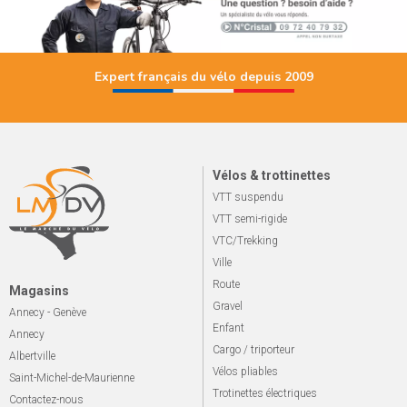
Expert français du vélo depuis 2009
Vélos & trottinettes
VTT suspendu
VTT semi-rigide
VTC/Trekking
Ville
Route
Magasins
Gravel
Annecy - Genève
Enfant
Annecy
Cargo / triporteur
Albertville
Vélos pliables
Saint-Michel-de-Maurienne
Trotinettes électriques
Contactez-nous