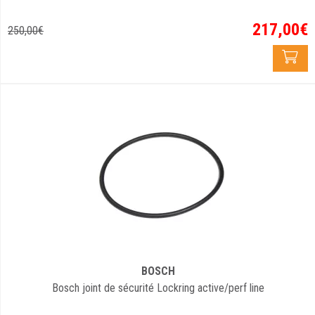
217
,
00
€
250
,
00
€
BOSCH
Bosch joint de sécurité Lockring active/perf line