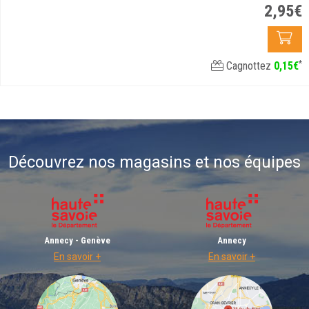
2
,
95
€
*
Cagnottez
0
,
15
€
Découvrez nos magasins et nos équipes
Annecy - Genève
Annecy
En savoir +
En savoir +