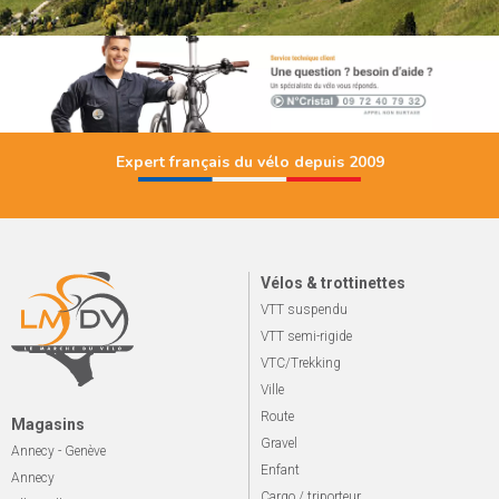
Expert français du vélo depuis 2009
Vélos & trottinettes
VTT suspendu
VTT semi-rigide
VTC/Trekking
Ville
Route
Magasins
Gravel
Annecy - Genève
Enfant
Annecy
Cargo / triporteur