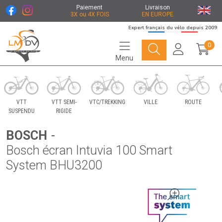
Paiement
Livraison
3X ou 4X FOIS
EN EUROPE
Expert français du vélo depuis 2009
0
Menu
Le Marché du Vélo Votre distributeurs de vélo
VTT
VTT SEMI-
VTC/TREKKING
VILLE
ROUTE
SUSPENDU
RIGIDE
BOSCH
-
Bosch écran Intuvia 100 Smart
System BHU3200