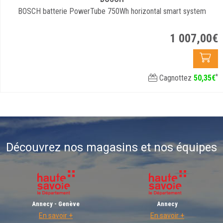
BOSCH batterie PowerTube 750Wh horizontal smart system
1 007
,
00
€
*
Cagnottez
50
,
35
€
Découvrez nos magasins et nos équipes
Annecy - Genève
Annecy
En savoir +
En savoir +