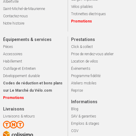
Albertville
Vélos pliables
Saint-Michel-de-Maurienne
Trotinettes électriques
Contactez-nous
Promotions
Notre histoire
Équipements & services
Prestations
Pièces
Click & collect
Accessoires
Prise de rendez-vous atelier
Habillement
Location de vélos
Outillage et Entretien
Événements
Développement durable
Programme fidélité
Codes de réduction et bons plans
Ateliers mobiles
sur Le Marché du Vélo.com
Reprise
Promotions
Informations
Livraisons
Blog
Livraisons & retours
SAV & garanties
Emplois & stages
CGV