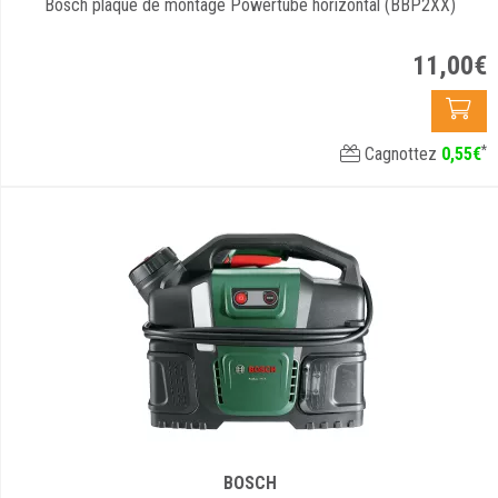
Bosch plaque de montage Powertube horizontal (BBP2XX)
11
,
00
€
*
Cagnottez
0
,
55
€
BOSCH