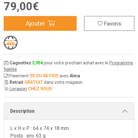
79
,
00
€
Ajouter
Favoris
Cagnottez
3
,
95
€
pour votre prochain achat avec le
Programme
fidélité
Paiement
3X OU 4X FOIS
avec
Alma
Retrait
GRATUIT
dans votre magasin
Livraison
CHEZ VOUS
Description
L x H x P : 64 x 74 x 18 mm
Poids : env. 63 g