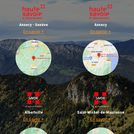
Annecy - Genève
Annecy
En savoir +
En savoir +
Albertville
Saint-Michel-de-Maurienne
En savoir +
En savoir +