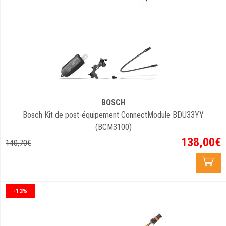
BOSCH
Bosch Kit de post-équipement ConnectModule BDU33YY
(BCM3100)
138
,
00
€
140
,
70
€
-13%