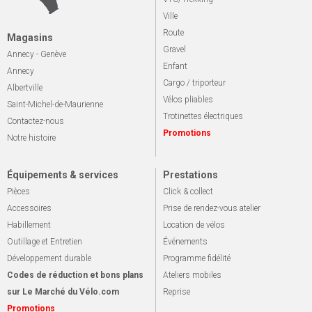
Ville
Route
Magasins
Gravel
Annecy - Genève
Enfant
Annecy
Cargo / triporteur
Albertville
Vélos pliables
Saint-Michel-de-Maurienne
Trotinettes électriques
Contactez-nous
Promotions
Notre histoire
Équipements & services
Prestations
Pièces
Click & collect
Accessoires
Prise de rendez-vous atelier
Habillement
Location de vélos
Outillage et Entretien
Événements
Développement durable
Programme fidélité
Codes de réduction et bons plans
Ateliers mobiles
sur Le Marché du Vélo.com
Reprise
Promotions