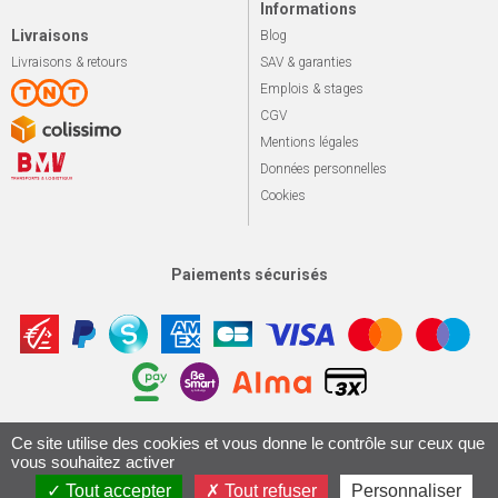
Informations
Livraisons
Blog
Livraisons & retours
SAV & garanties
Emplois & stages
CGV
Mentions légales
Données personnelles
Cookies
Paiements sécurisés
Apotekisto, sol
© 2026 Le marché du vélo
Tous droits réservés.
Ce site utilise des cookies et vous donne le contrôle sur ceux que
vous souhaitez activer
Conception & Réalisation 161.io
Tout accepter
Tout refuser
Personnaliser