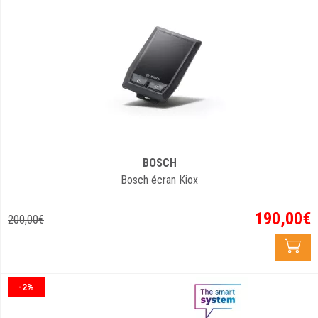
BOSCH
Bosch écran Kiox
190
,
00
€
200
,
00
€
-2%