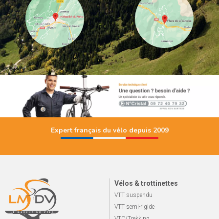
Expert français du vélo depuis 2009
Vélos & trottinettes
VTT suspendu
VTT semi-rigide
VTC/Trekking