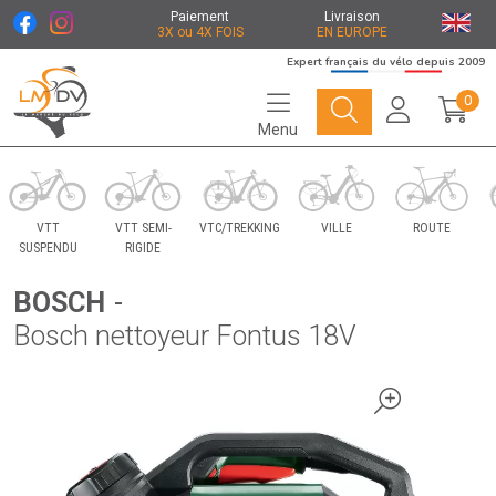
Paiement
Livraison
3X ou 4X FOIS
EN EUROPE
Expert français du vélo depuis 2009
0
Menu
Le Marché du Vélo Votre distributeurs de vélo
VTT
VTT SEMI-
VTC/TREKKING
VILLE
ROUTE
SUSPENDU
RIGIDE
BOSCH
-
Bosch nettoyeur Fontus 18V