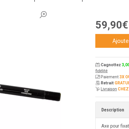
59
,
90
€
Ajoute
Cagnottez
3
,
0
fidélité
Paiement
3X O
Retrait
GRATU
Livraison
CHEZ
Description
Axe pour fixat