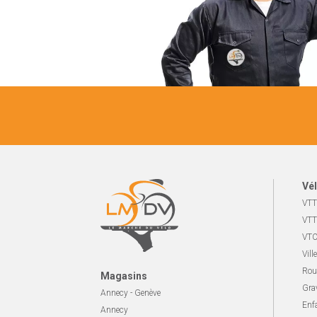
Vél
VTT
VTT
VTC
Ville
Rou
Magasins
Gra
Annecy - Genève
Enf
Annecy