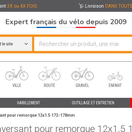
ent
3X ou 4X FOIS
Livraison
DANS TOUTE
Expert français du vélo depuis 2009
re distributeurs de vélo
VILLE
ROUTE
GRAVEL
ENFANT
HABILLEMENT
OUTILLAGE ET ENTRETIEN
rsant pour remorque 12x1.5 172-178mm
raversant pour remorque 12x1.