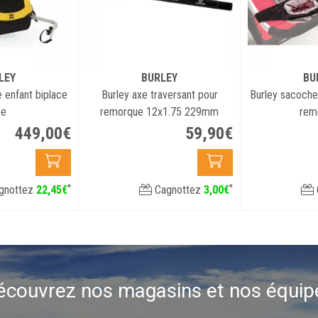
LEY
BURLEY
BU
 enfant biplace
Burley axe traversant pour
Burley sacoche
ee
remorque 12x1.75 229mm
rem
449
,
00
€
59
,
90
€
*
*
gnottez
22
,
45
€
Cagnottez
3
,
00
€
écouvrez nos magasins et nos équip