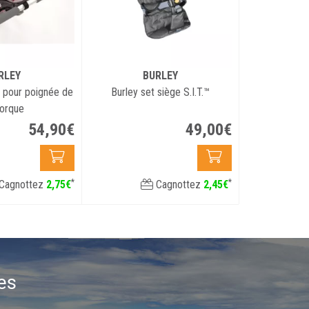
RLEY
BURLEY
 pour poignée de
Burley set siège S.I.T.™
orque
54
,
90
€
49
,
00
€
*
*
Cagnottez
2
,
75
€
Cagnottez
2
,
45
€
es