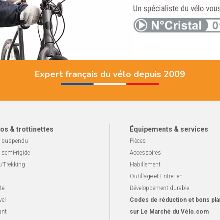
Expert français du vélo depuis 2009
os & trottinettes
Équipements & services
 suspendu
Pièces
 semi-rigide
Accessoires
/Trekking
Habillement
Outillage et Entretien
te
Développement durable
vel
Codes de réduction et bons pla
ant
sur Le Marché du Vélo.com