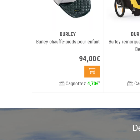
BURLEY
BUR
Burley chauffe-pieds pour enfant
Burley remorque
B
94
,
00
€
*
Cagnottez
4
,
70
€
Ca
D