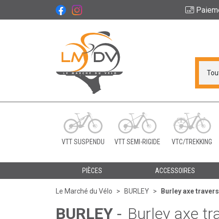
Paiem
Le Marché du Vélo Vot
VTT SUSPENDU
VTT SEMI-RIGIDE
VTC/TREKKING
PIÈCES
ACCESSOIRES
Le Marché du Vélo
BURLEY
Burley axe trave
BURLEY
-
Burley axe t