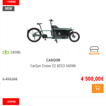
-1999€
NEW
540Wh
CARQON
CarQon Cruise E2 BES3 540Wh
4 500
,
00
€
6 499
,
00
€
-2099€