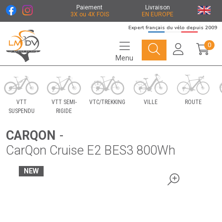
Paiement
Livraison
3X ou 4X FOIS
EN EUROPE
Expert français du vélo depuis 2009
0
Menu
Le Marché du Vélo Votre distributeurs de vélo
VTT
VTT SEMI-
VTC/TREKKING
VILLE
ROUTE
SUSPENDU
RIGIDE
CARQON
-
CarQon Cruise E2 BES3 800Wh
NEW