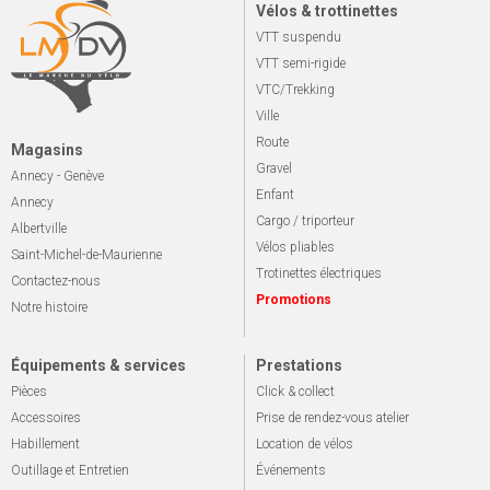
Vélos & trottinettes
VTT suspendu
VTT semi-rigide
VTC/Trekking
Ville
Route
Magasins
Gravel
Annecy - Genève
Enfant
Annecy
Cargo / triporteur
Albertville
Vélos pliables
Saint-Michel-de-Maurienne
Trotinettes électriques
Contactez-nous
Promotions
Notre histoire
Équipements & services
Prestations
Pièces
Click & collect
Accessoires
Prise de rendez-vous atelier
Habillement
Location de vélos
Outillage et Entretien
Événements