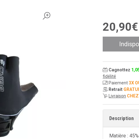
20
,
90
€
Indispo
Cagnottez
1
,
0
fidélité
Paiement
3X O
Retrait
GRATU
Livraison
CHEZ
Description
Matière : 45