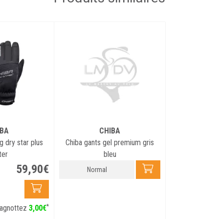
Utilisation : 
IBA
CHIBA
g dry star plus
Chiba gants gel premium gris
ter
bleu
59
,
90
€
Normal
*
agnottez
3
,
00
€