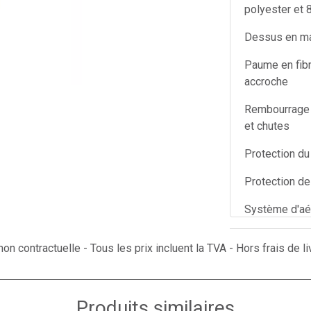
polyester et 
Dessus en ma
Paume en fibr
accroche
Rembourrage P
et chutes
Protection du
Protection de
Système d'aér
Enlèvement fa
on contractuelle - Tous les prix incluent la TVA - Hors frais de li
Puce en tissu
Lavable jusqu
Produits similaires