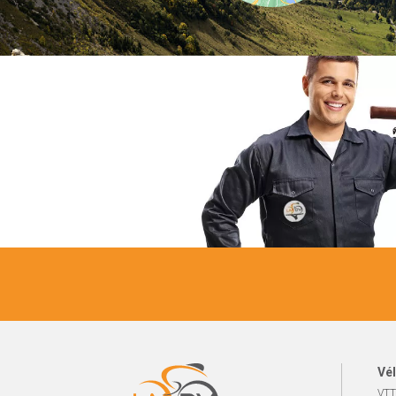
Vél
VTT