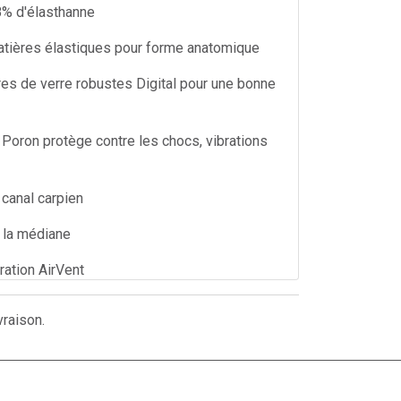
8% d'élasthanne
tières élastiques pour forme anatomique
es de verre robustes Digital pour une bonne
oron protège contre les chocs, vibrations
 canal carpien
 la médiane
ation AirVent
cile grâce à la technologie Quick-Pull
vraison.
 éponge pour évacuer la sueur
'à 30° C