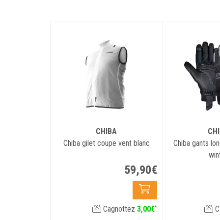
CHIBA
CH
Chiba gilet coupe vent blanc
Chiba gants lon
win
59
,
90
€
*
Cagnottez
3
,
00
€
C