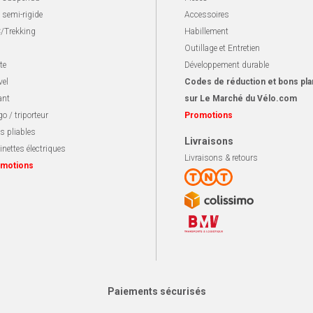
 semi-rigide
Accessoires
/Trekking
Habillement
Outillage et Entretien
te
Développement durable
vel
Codes de réduction et bons pla
ant
sur Le Marché du Vélo.com
o / triporteur
Promotions
s pliables
Livraisons
inettes électriques
Livraisons & retours
motions
Paiements sécurisés