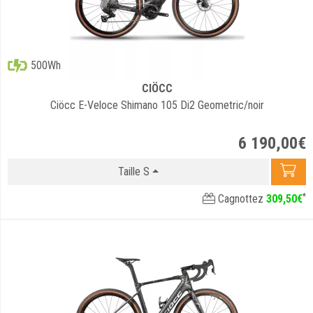
500Wh
CIÖCC
Ciöcc E-Veloce Shimano 105 Di2 Geometric/noir
6 190
,
00
€
Taille S
*
Cagnottez
309
,
50
€