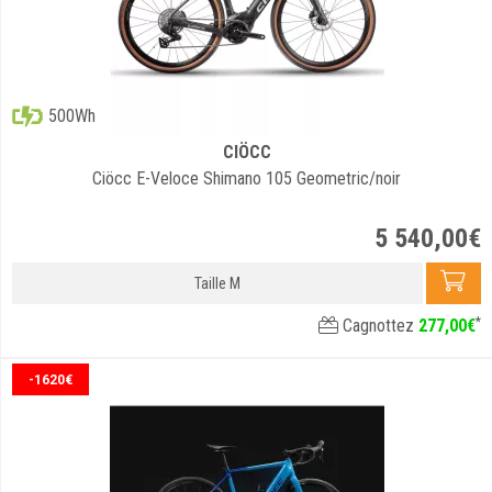
500Wh
CIÖCC
Ciöcc E-Veloce Shimano 105 Geometric/noir
5 540
,
00
€
Taille M
*
Cagnottez
277
,
00
€
-1620€