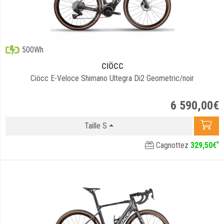
500Wh
CIÖCC
Ciöcc E-Veloce Shimano Ultegra Di2 Geometric/noir
6 590
,
00
€
Taille S
*
Cagnottez
329
,
50
€