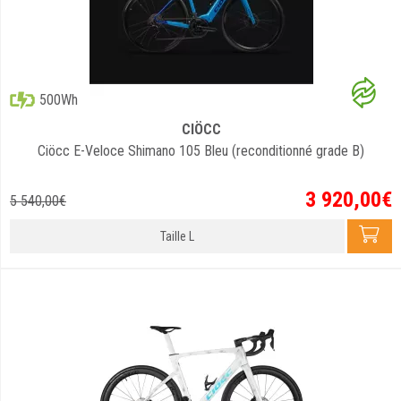
500Wh
CIÖCC
Ciöcc E-Veloce Shimano 105 Bleu (reconditionné grade B)
3 920
,
00
€
5 540
,
00
€
Taille L