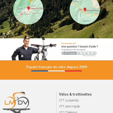
Expert français du vélo depuis 2009
Vélos & trottinettes
VTT suspendu
VTT semi-rigide
VTC/Trekking