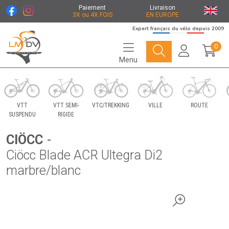
Paiement
Livraison
3X ou 4X FOIS
EN EUROPE
Expert français du vélo depuis 2009
0
Menu
Le Marché du Vélo Votre distributeurs de vélo
VTT
VTT SEMI-
VTC/TREKKING
VILLE
ROUTE
SUSPENDU
RIGIDE
CIÖCC
-
Ciöcc Blade ACR Ultegra Di2
marbre/blanc