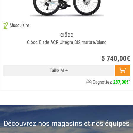
Musculaire
CIÖCC
Ciöcc Blade ACR Ultegra Di2 marbre/blanc
5 740
,
00
€
Taille M
*
Cagnottez
287
,
00
€
Découvrez nos magasins et nos équipes