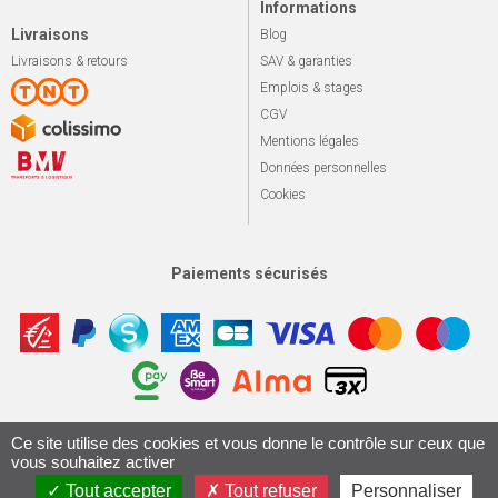
Informations
Livraisons
Blog
Livraisons & retours
SAV & garanties
Emplois & stages
CGV
Mentions légales
Données personnelles
Cookies
Paiements sécurisés
Apotekisto, sol
© 2026 Le marché du vélo
Tous droits réservés.
Ce site utilise des cookies et vous donne le contrôle sur ceux que
vous souhaitez activer
Conception & Réalisation 161.io
Tout accepter
Tout refuser
Personnaliser