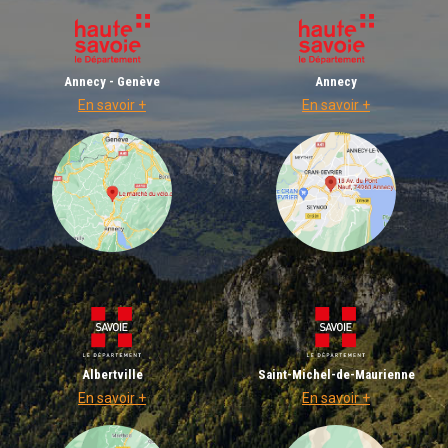
Annecy - Genève
Annecy
En savoir +
En savoir +
Albertville
Saint-Michel-de-Maurienne
En savoir +
En savoir +