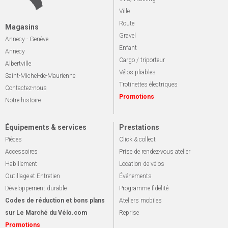
Ville
Route
Magasins
Gravel
Annecy - Genève
Enfant
Annecy
Cargo / triporteur
Albertville
Vélos pliables
Saint-Michel-de-Maurienne
Trotinettes électriques
Contactez-nous
Promotions
Notre histoire
Équipements & services
Prestations
Pièces
Click & collect
Accessoires
Prise de rendez-vous atelier
Habillement
Location de vélos
Outillage et Entretien
Événements
Développement durable
Programme fidélité
Codes de réduction et bons plans
Ateliers mobiles
sur Le Marché du Vélo.com
Reprise
Promotions