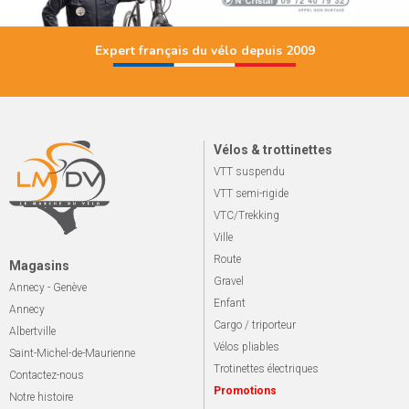
Expert français du vélo depuis 2009
Vélos & trottinettes
VTT suspendu
VTT semi-rigide
VTC/Trekking
Ville
Route
Magasins
Gravel
Annecy - Genève
Enfant
Annecy
Cargo / triporteur
Albertville
Vélos pliables
Saint-Michel-de-Maurienne
Trotinettes électriques
Contactez-nous
Promotions
Notre histoire