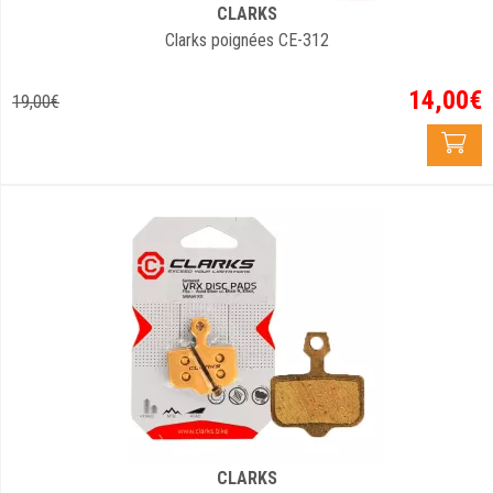
CLARKS
Clarks poignées CE-312
14
,
00
€
19
,
00
€
CLARKS