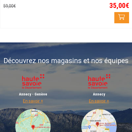
35
,
00
€
59
,
00
€
Découvrez nos magasins et nos équipes
Annecy - Genève
Annecy
En savoir +
En savoir +