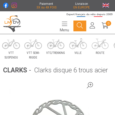
Paiement
Livraison
3X ou 4X FOIS
EN EUROPE
Expert français du vélo depuis 2009
0
Menu
Le Marché du Vélo Votre distributeurs de vélo
VTT
VTT SEMI-
VTC/TREKKING
VILLE
ROUTE
SUSPENDU
RIGIDE
CLARKS
-
Clarks disque 6 trous acier