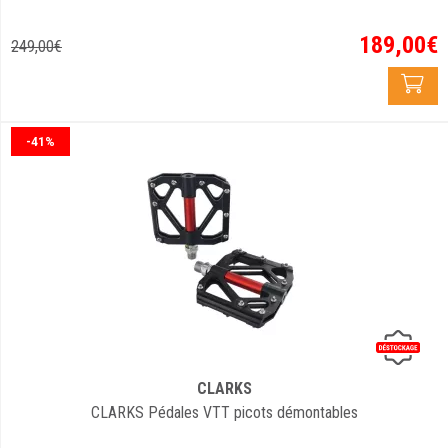
189
,
00
€
249
,
00
€
-41%
CLARKS
CLARKS Pédales VTT picots démontables