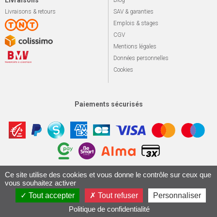
Livraisons
Blog
Livraisons & retours
SAV & garanties
Emplois & stages
CGV
Mentions légales
Données personnelles
Cookies
Paiements sécurisés
Ce site utilise des cookies et vous donne le contrôle sur ceux que
Apotekisto, sol
© 2026 Le marché du vélo
Tous droits réservés.
vous souhaitez activer
Conception & Réalisation 161.io
Tout accepter
Tout refuser
Personnaliser
Politique de confidentialité