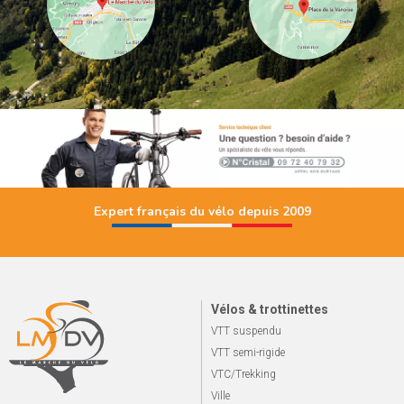
Expert français du vélo depuis 2009
Vélos & trottinettes
VTT suspendu
VTT semi-rigide
VTC/Trekking
Ville