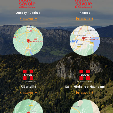
Annecy - Genève
Annecy
En savoir +
En savoir +
Albertville
Saint-Michel-de-Maurienne
En savoir +
En savoir +