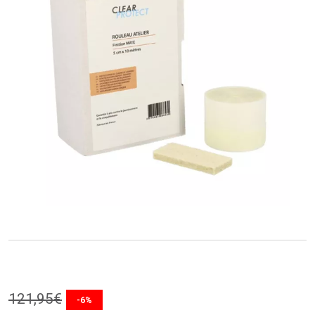
121
,
95
€
-6%