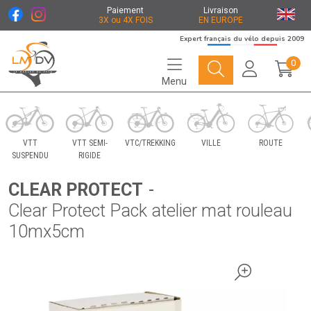
Paiement
Livraison
3X ou 4X FOIS
EN EUROPE
Expert français du vélo depuis 2009
0
Menu
Le Marché du Vélo Votre distributeurs de vélo
VTT
VTT SEMI-
VTC/TREKKING
VILLE
ROUTE
SUSPENDU
RIGIDE
CLEAR PROTECT
-
Clear Protect Pack atelier mat rouleau
10mx5cm