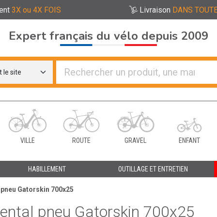
ent
3X ou 4X FOIS
Livraison
DANS TOUTE
Expert français du vélo depuis 2009
re distributeurs de vélo
VILLE
ROUTE
GRAVEL
ENFANT
HABILLEMENT
OUTILLAGE ET ENTRETIEN
 pneu Gatorskin 700x25
ental pneu Gatorskin 700x25