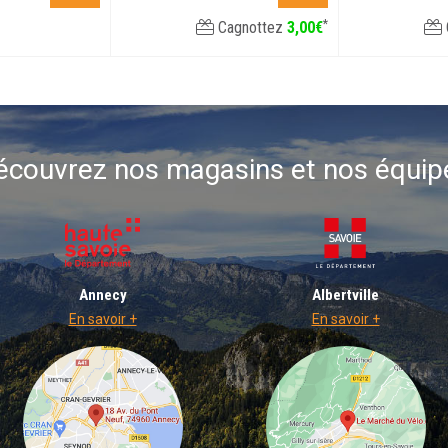
*
Cagnottez
3
,
00
€
écouvrez nos magasins et nos équip
Annecy
Albertville
En savoir +
En savoir +