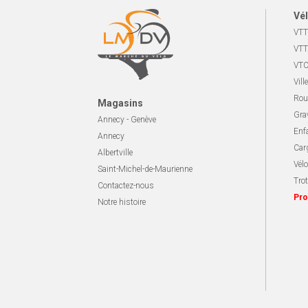
Vél
VTT
VTT
VTC
Ville
Rou
Magasins
Gra
Annecy - Genève
Enf
Annecy
Carg
Albertville
Vélo
Saint-Michel-de-Maurienne
Trot
Contactez-nous
Pro
Notre histoire