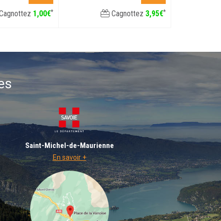
*
*
Cagnottez
1
,
00
€
Cagnottez
3
,
95
€
es
Saint-Michel-de-Maurienne
En savoir +