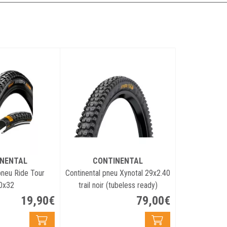
NENTAL
CONTINENTAL
pneu Ride Tour
Continental pneu Xynotal 29x2.40
0x32
trail noir (tubeless ready)
19
,
90
€
79
,
00
€