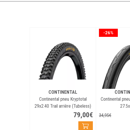
-26%
CONTINENTAL
CONTI
Continental pneu Kryptotal
Continental pne
29x2.40 Trail arrière (Tubeless)
27.5x
79
,
00
€
34
,
95
€