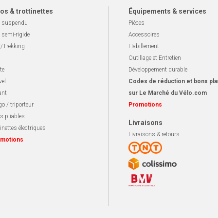
os & trottinettes
Équipements & services
 suspendu
Pièces
 semi-rigide
Accessoires
/Trekking
Habillement
Outillage et Entretien
te
Développement durable
vel
Codes de réduction et bons pla
ant
sur Le Marché du Vélo.com
o / triporteur
Promotions
s pliables
Livraisons
inettes électriques
Livraisons & retours
motions