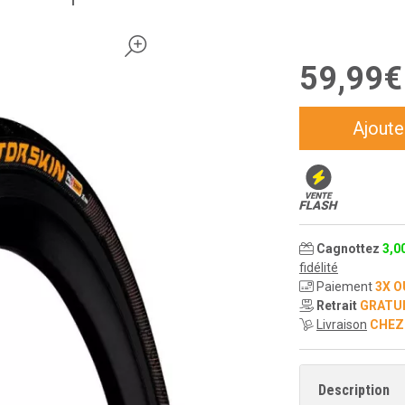
59
,
99
€
Ajoute
Cagnottez
3
,
0
fidélité
Paiement
3X O
Retrait
GRATU
Livraison
CHEZ
Description