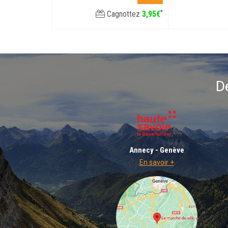
*
Cagnottez
3
,
95
€
D
Annecy - Genève
En savoir +