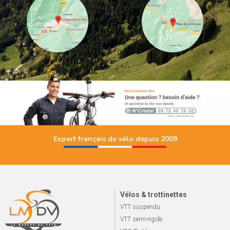
Expert français du vélo depuis 2009
Vélos & trottinettes
VTT suspendu
VTT semi-rigide