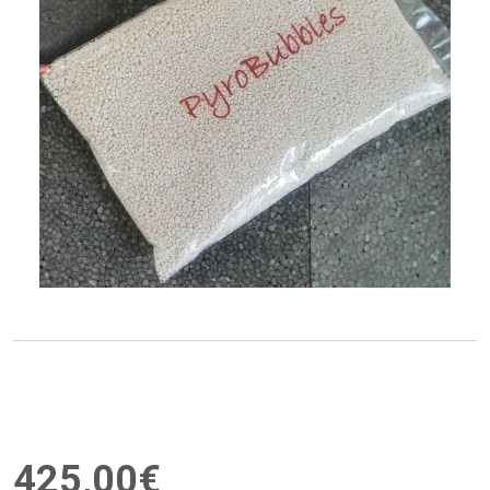
425
,
00
€