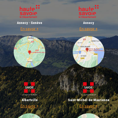
Annecy - Genève
Annecy
En savoir +
En savoir +
Albertville
Saint-Michel-de-Maurienne
En savoir +
En savoir +