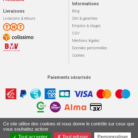
Informations
Livraisons
Blog
Livraisons & retours
SAV & garanties
Emplois & stages
CGV
Mentions légales
Données personnelles
Cookies
Paiements sécurisés
Apotekisto, sol
Ce site utilise des cookies et vous donne le contrôle sur ceux que
© 2026 Le marché du vélo
Tous droits réservés.
vous souhaitez activer
Conception & Réalisation 161.io
Tout accepter
Tout refuser
Personnaliser