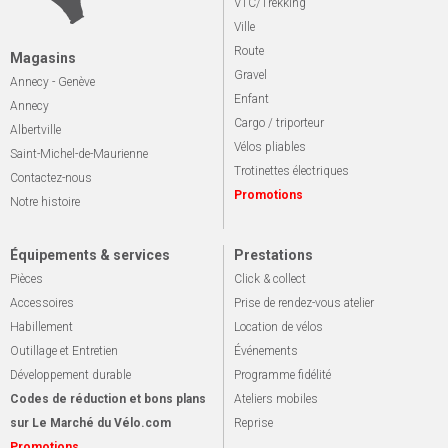
VTC/Trekking
Ville
Route
Magasins
Gravel
Annecy - Genève
Enfant
Annecy
Cargo / triporteur
Albertville
Vélos pliables
Saint-Michel-de-Maurienne
Trotinettes électriques
Contactez-nous
Promotions
Notre histoire
Équipements & services
Prestations
Pièces
Click & collect
Accessoires
Prise de rendez-vous atelier
Habillement
Location de vélos
Outillage et Entretien
Événements
Développement durable
Programme fidélité
Codes de réduction et bons plans
Ateliers mobiles
sur Le Marché du Vélo.com
Reprise
Promotions