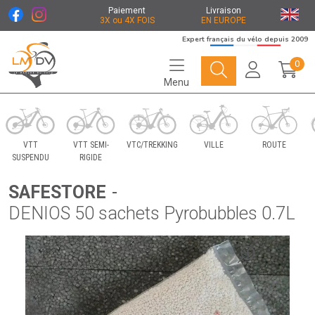
Paiement
Livraison
3X ou 4X FOIS
EN EUROPE
Expert français du vélo depuis 2009
0
Menu
Le Marché du Vélo Votre distributeurs de vélo
VTT
VTT SEMI-
VTC/TREKKING
VILLE
ROUTE
SUSPENDU
RIGIDE
SAFESTORE
-
DENIOS 50 sachets Pyrobubbles 0.7L