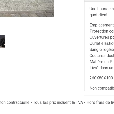
Une housse ha
quotidien!
Emplacement :
Protection con
Ouvertures po
Ourlet élastiq
Sangle réglab
Coutures doub
Matière en P
Livré dans un
260X80X100
Non compatibl
on contractuelle - Tous les prix incluent la TVA - Hors frais de li