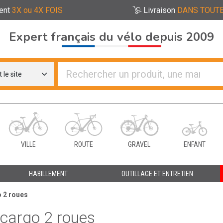
ent
3X ou 4X FOIS
Livraison
DANS TOUTE
Expert français du vélo depuis 2009
re distributeurs de vélo
VILLE
ROUTE
GRAVEL
ENFANT
HABILLEMENT
OUTILLAGE ET ENTRETIEN
 2 roues
cargo 2 roues