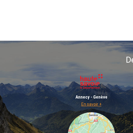
D
Annecy - Genève
En savoir +