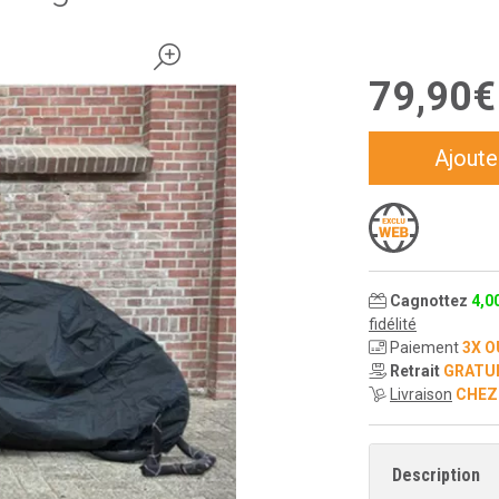
79
,
90
€
Ajoute
Cagnottez
4
,
0
fidélité
Paiement
3X O
Retrait
GRATU
Livraison
CHEZ
Description