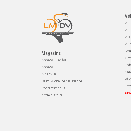
Vél
VTT
VTT
VTC
Ville
Rou
Magasins
Gra
Annecy - Genève
Enf
Annecy
Carg
Albertville
Vélo
Saint-Michel-de-Maurienne
Trot
Contactez-nous
Pro
Notre histoire