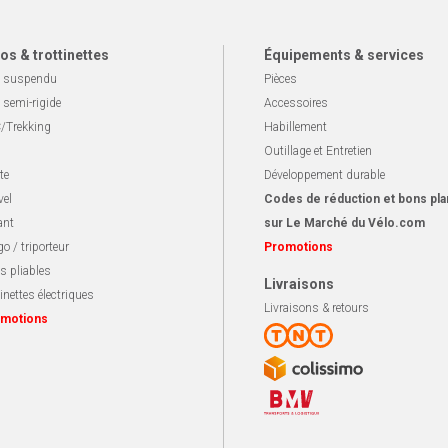
os & trottinettes
Équipements & services
 suspendu
Pièces
 semi-rigide
Accessoires
/Trekking
Habillement
Outillage et Entretien
te
Développement durable
vel
Codes de réduction et bons pla
ant
sur Le Marché du Vélo.com
o / triporteur
Promotions
s pliables
Livraisons
inettes électriques
Livraisons & retours
motions