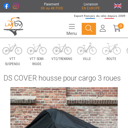
Paiement
Livraison
3X ou 4X FOIS
EN EUROPE
Expert français du vélo depuis 2009
0
Menu
Le Marché du Vélo Votre distributeurs de vélo
VTT
VTT SEMI-
VTC/TREKKING
VILLE
ROUTE
SUSPENDU
RIGIDE
DS COVER housse pour cargo 3 roues