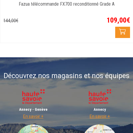
Fazua télécommande FX700 reconditionné Grade A
109
,
00
€
144
,
00
€
Découvrez nos magasins et nos équipes
Annecy - Genève
Annecy
En savoir +
En savoir +