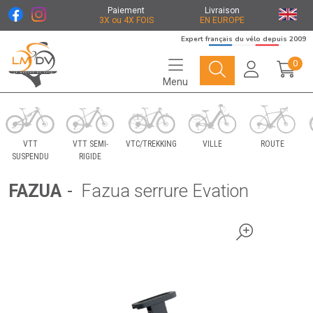
Paiement
Livraison
3X ou 4X FOIS
EN EUROPE
Expert français du vélo depuis 2009
0
Menu
Le Marché du Vélo Votre distributeurs de vélo
VTT
VTT SEMI-
VTC/TREKKING
VILLE
ROUTE
SUSPENDU
RIGIDE
FAZUA
-
Fazua serrure Evation