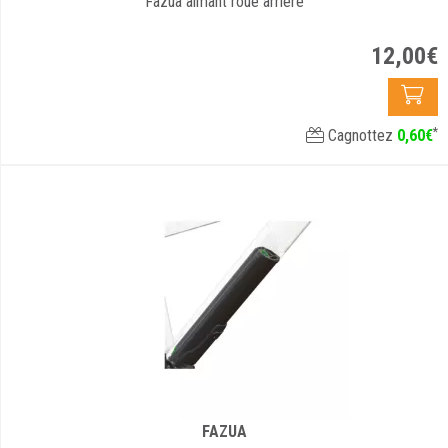
Fazua aimant roue arrière
12
,
00
€
*
Cagnottez
0
,
60
€
FAZUA