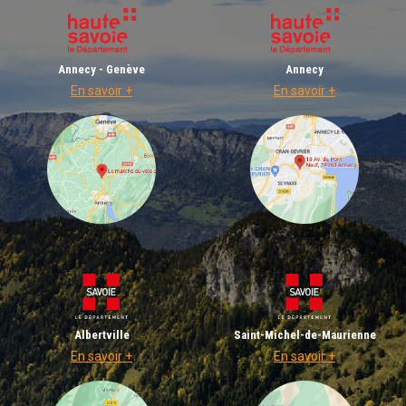
Annecy - Genève
Annecy
En savoir +
En savoir +
Albertville
Saint-Michel-de-Maurienne
En savoir +
En savoir +