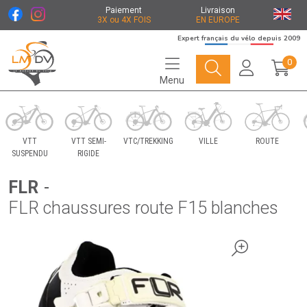
Paiement
Livraison
3X ou 4X FOIS
EN EUROPE
Expert français du vélo depuis 2009
0
Menu
Le Marché du Vélo Votre distributeurs de vélo
VTT
VTT SEMI-
VTC/TREKKING
VILLE
ROUTE
SUSPENDU
RIGIDE
FLR
-
FLR chaussures route F15 blanches