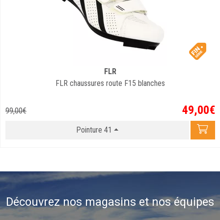
FLR
FLR chaussures route F15 blanches
49
,
00
€
99
,
00
€
Pointure 41
Découvrez nos magasins et nos équipes