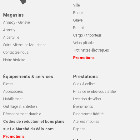
Ville
Route
Magasins
Gravel
Annecy - Genève
Enfant
Annecy
Cargo / triporteur
Albertville
Vélos pliables
Saint-Michel-de-Maurienne
Trotinettes électriques
Contactez-nous
Promotions
Notre histoire
Équipements & services
Prestations
Pièces
Click & collect
Accessoires
Prise de rendez-vous atelier
Habillement
Location de vélos
Outillage et Entretien
Événements
Développement durable
Programme fidélité
Codes de réduction et bons plans
Ateliers mobiles
sur Le Marché du Vélo.com
Reprise
Promotions