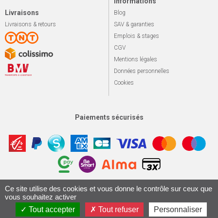
Informations
Livraisons
Blog
Livraisons & retours
SAV & garanties
Emplois & stages
CGV
Mentions légales
Données personnelles
Cookies
Paiements sécurisés
Ce site utilise des cookies et vous donne le contrôle sur ceux que
Apotekisto, sol
© 2026 Le marché du vélo
Tous droits réservés.
vous souhaitez activer
Conception & Réalisation 161.io
Tout accepter
Tout refuser
Personnaliser