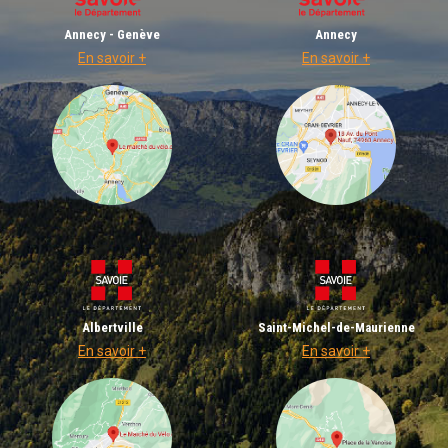
Annecy - Genève
Annecy
En savoir +
En savoir +
Albertville
Saint-Michel-de-Maurienne
En savoir +
En savoir +