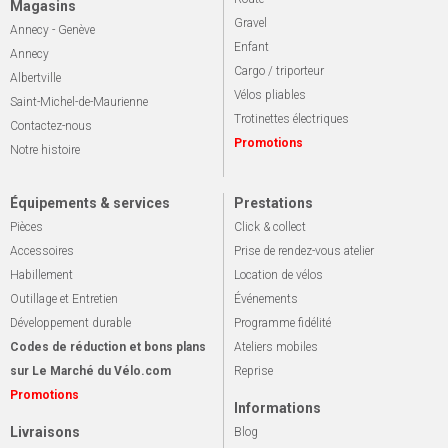
Magasins
Gravel
Annecy - Genève
Enfant
Annecy
Cargo / triporteur
Albertville
Vélos pliables
Saint-Michel-de-Maurienne
Trotinettes électriques
Contactez-nous
Promotions
Notre histoire
Équipements & services
Prestations
Pièces
Click & collect
Accessoires
Prise de rendez-vous atelier
Habillement
Location de vélos
Outillage et Entretien
Événements
Développement durable
Programme fidélité
Codes de réduction et bons plans
Ateliers mobiles
sur Le Marché du Vélo.com
Reprise
Promotions
Informations
Livraisons
Blog