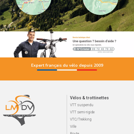
Expert français du vélo depuis 2009
Vélos & trottinettes
VTT suspendu
VTT semi-rigide
VTC/Trekking
Ville
Route