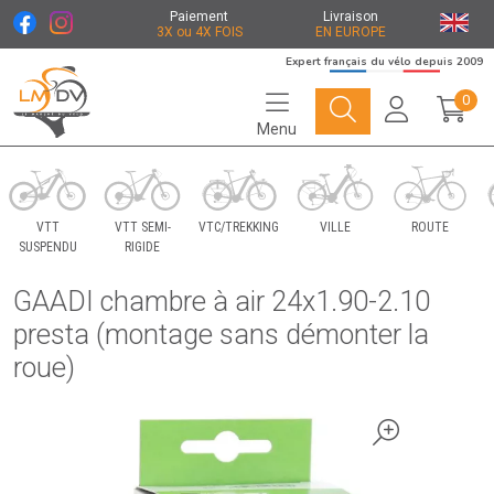
Paiement
Livraison
3X ou 4X FOIS
EN EUROPE
Expert français du vélo depuis 2009
0
Menu
Le Marché du Vélo Votre distributeurs de vélo
VTT
VTT SEMI-
VTC/TREKKING
VILLE
ROUTE
SUSPENDU
RIGIDE
GAADI chambre à air 24x1.90-2.10
presta (montage sans démonter la
roue)