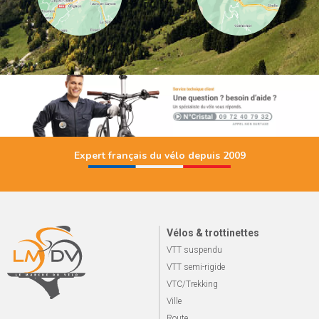
Expert français du vélo depuis 2009
Vélos & trottinettes
VTT suspendu
VTT semi-rigide
VTC/Trekking
Ville
Route