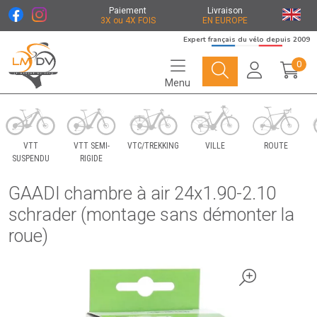
Paiement
Livraison
3X ou 4X FOIS
EN EUROPE
Expert français du vélo depuis 2009
0
Menu
Le Marché du Vélo Votre distributeurs de vélo
VTT
VTT SEMI-
VTC/TREKKING
VILLE
ROUTE
SUSPENDU
RIGIDE
GAADI chambre à air 24x1.90-2.10
schrader (montage sans démonter la
roue)