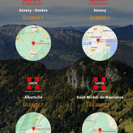
Annecy - Genève
Annecy
En savoir +
En savoir +
Albertville
Saint-Michel-de-Maurienne
En savoir +
En savoir +