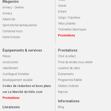
Magasins
Gravel
Annecy - Genève
Enfant
Annecy
Cargo / triporteur
Albertville
Vélos pliables
Saint-Michel-de-Maurienne
Trotinettes électriques
Contactez-nous
Promotions
Notre histoire
Équipements & services
Prestations
Pièces
Click & collect
Accessoires
Prise de rendez-vous atelier
Habillement
Location de vélos
Outillage et Entretien
Événements
Développement durable
Programme fidélité
Codes de réduction et bons plans
Ateliers mobiles
sur Le Marché du Vélo.com
Reprise
Promotions
Informations
Livraisons
Blog