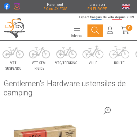
Paiement
Livraison
3X ou 4X FOIS
EN EUROPE
Expert français du vélo depuis 2009
0
Menu
Le Marché du Vélo Votre distributeurs de vélo
VTT
VTT SEMI-
VTC/TREKKING
VILLE
ROUTE
SUSPENDU
RIGIDE
Gentlemen's Hardware ustensiles de
camping