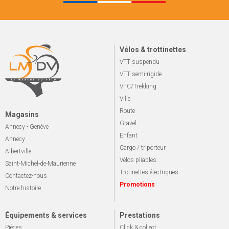
Vélos & trottinettes
VTT suspendu
VTT semi-rigide
VTC/Trekking
Ville
Route
Magasins
Gravel
Annecy - Genève
Enfant
Annecy
Cargo / triporteur
Albertville
Vélos pliables
Saint-Michel-de-Maurienne
Trotinettes électriques
Contactez-nous
Promotions
Notre histoire
Équipements & services
Prestations
Pièces
Click & collect