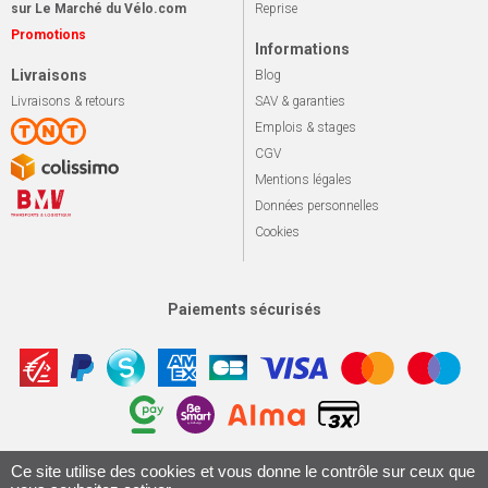
sur Le Marché du Vélo.com
Reprise
Promotions
Informations
Livraisons
Blog
Livraisons & retours
SAV & garanties
Emplois & stages
CGV
Mentions légales
Données personnelles
Cookies
Paiements sécurisés
Apotekisto, sol
Ce site utilise des cookies et vous donne le contrôle sur ceux que
© 2026 Le marché du vélo
Tous droits réservés.