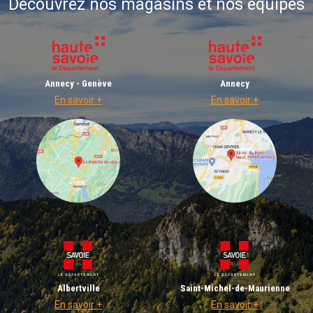
Découvrez nos magasins et nos équipes
Annecy - Genève
Annecy
En savoir +
En savoir +
Albertville
Saint-Michel-de-Maurienne
En savoir +
En savoir +