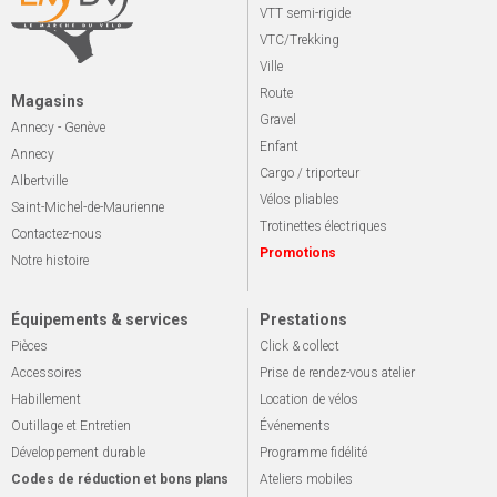
VTT semi-rigide
VTC/Trekking
Ville
Route
Magasins
Gravel
Annecy - Genève
Enfant
Annecy
Cargo / triporteur
Albertville
Vélos pliables
Saint-Michel-de-Maurienne
Trotinettes électriques
Contactez-nous
Promotions
Notre histoire
Équipements & services
Prestations
Pièces
Click & collect
Accessoires
Prise de rendez-vous atelier
Habillement
Location de vélos
Outillage et Entretien
Événements
Développement durable
Programme fidélité
Codes de réduction et bons plans
Ateliers mobiles