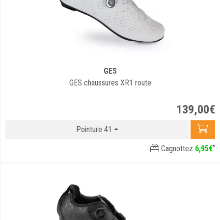
GES
GES chaussures XR1 route
139
,
00
€
Pointure 41
*
Cagnottez
6
,
95
€