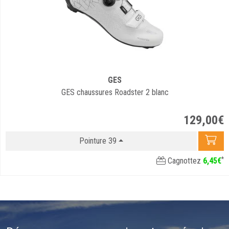
GES
GES chaussures Roadster 2 blanc
129
,
00
€
Pointure 39
*
Cagnottez
6
,
45
€