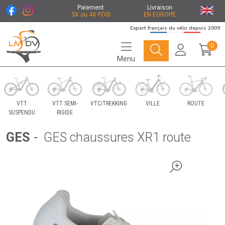
Paiement
Livraison
3X ou 4X FOIS
EN EUROPE
Expert français du vélo depuis 2009
0
Menu
Le Marché du Vélo Votre distributeurs de vélo
VTT
VTT SEMI-
VTC/TREKKING
VILLE
ROUTE
SUSPENDU
RIGIDE
GES
-
GES chaussures XR1 route